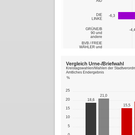
Vergleich Urne-/Briefwahl
Kreistagswahlen/Wahlen der Stadtverord
Amtliches Endergebnis
%
25
21,0
20
18,6
15,5
15
10
5
0