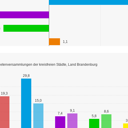
netenversammlungen der kreisfreien Städte, Land Brandenburg
29,8
19,3
15,0
9,1
8,6
7,4
5,8
3