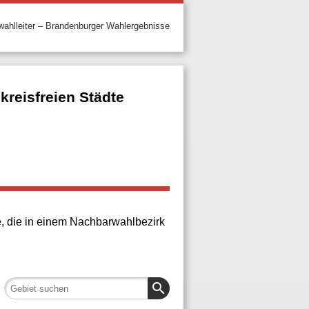
ahlleiter – Brandenburger Wahlergebnisse
reisfreien Städte
e, die in einem Nachbarwahlbezirk
search