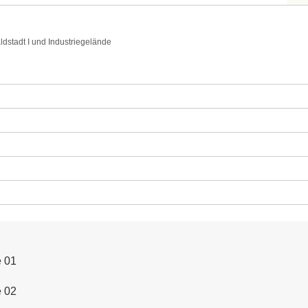
dstadt I und Industriegelände
e 01
e 02