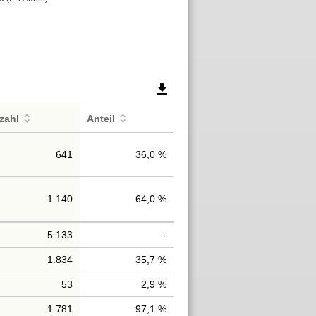
file_download
zahl
Anteil
641
36,0 %
1.140
64,0 %
5.133
-
1.834
35,7 %
53
2,9 %
1.781
97,1 %