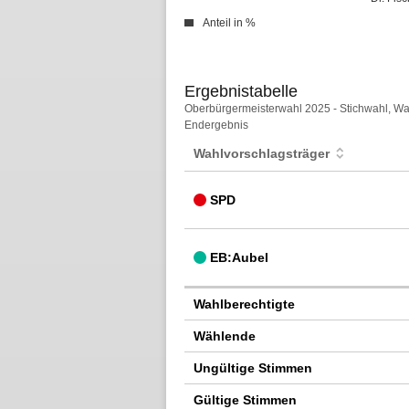
Anteil in %
Ergebnistabelle
Ergebnistabelle
Oberbürgermeisterwahl 2025 - Stichwahl, Wal
Endergebnis
Wahlvorschlagsträger
SPD
EB:Aubel
Wahlberechtigte
Wählende
Ungültige Stimmen
Gültige Stimmen