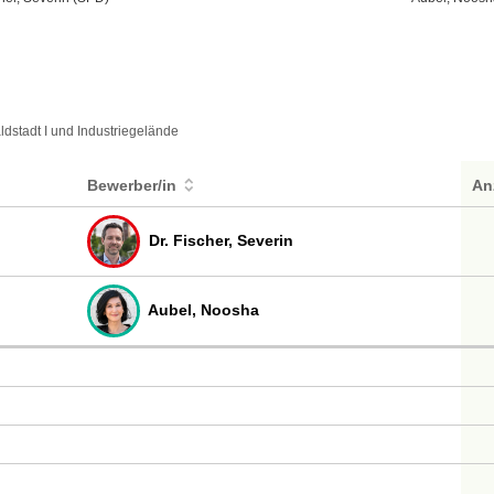
dstadt I und Industriegelände
Bewerber/in
An
Dr. Fischer, Severin
Aubel, Noosha