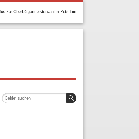
nfos zur Oberbürgermeisterwahl in Potsdam
search