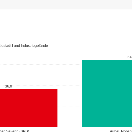
dstadt I und Industriegelände
64
36,0
cher, Severin (SPD)
Aubel, Noosh