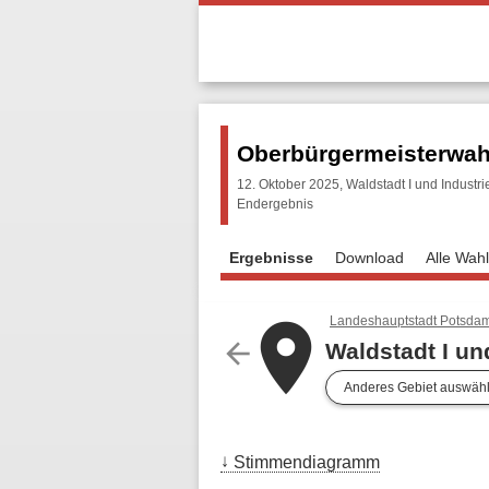
Oberbürgermeisterwahl
12. Oktober 2025, Waldstadt I und Industr
Endergebnis
Ergebnisse
Download
Alle Wah
Landeshauptstadt Potsda
place
arrow_back
Waldstadt I un
Anderes Gebiet auswäh
Stimmendiagramm