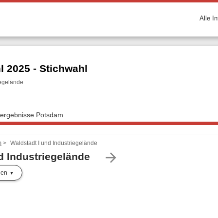
Alle I
 2025 - Stichwahl
iegelände
lergebnisse Potsdam
m
Waldstadt I und Industriegelände
arrow_forward
d Industriegelände
len