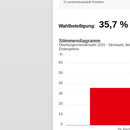
© Landeshauptstadt Potsdam
35,7
%
Wahlbeteiligung:
Stimmendiagramm
Oberbürgermeisterwahl 2025 - Stichwahl, Wal
Endergebnis
%
60
50
40
30
20
10
0
Dr. Fis