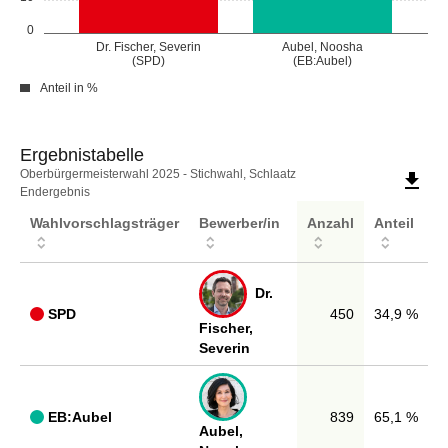
0
Dr. Fischer, Severin
Aubel, Noosha
(SPD)
(EB:Aubel)
Anteil in %
Ergebnistabelle
Ergebnistabelle
Oberbürgermeisterwahl 2025 - Stichwahl, Schlaatz
file_download
Endergebnis
Wahlvorschlagsträger
Bewerber/in
Anzahl
Anteil
Dr.
SPD
450
34,9 %
Fischer,
Severin
EB:Aubel
839
65,1 %
Aubel,