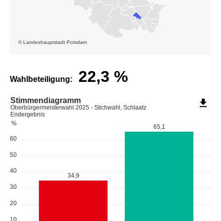
© Landeshauptstadt Potsdam
22,3
%
Wahlbeteiligung:
Stimmendiagramm
file_download
Oberbürgermeisterwahl 2025 - Stichwahl, Schlaatz
Endergebnis
%
65,1
60
50
40
34,9
30
20
10