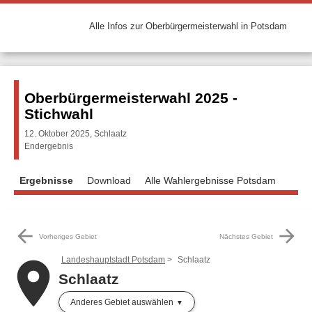
Alle Infos zur Oberbürgermeisterwahl in Potsdam
Oberbürgermeisterwahl 2025 -
Stichwahl
12. Oktober 2025, Schlaatz
Endergebnis
Ergebnisse
Download
Alle Wahlergebnisse Potsdam
arrow_back
arrow_forward
Vorheriges Gebiet
Nächstes Gebiet
Landeshauptstadt Potsdam
Schlaatz
place
Schlaatz
Anderes Gebiet auswählen