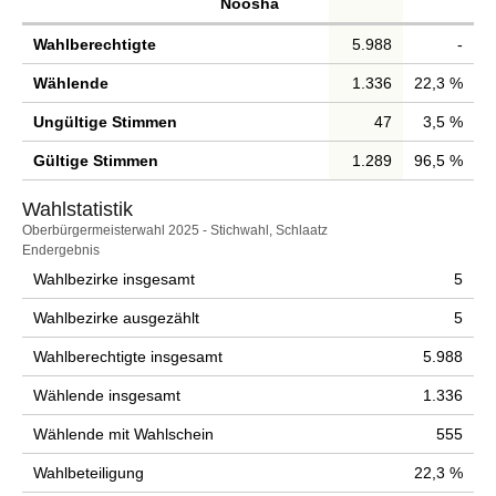
Noosha
Wahlberechtigte
5.988
-
Wählende
1.336
22,3 %
Ungültige Stimmen
47
3,5 %
Gültige Stimmen
1.289
96,5 %
Wahlstatistik
Wahlstatistik
Oberbürgermeisterwahl 2025 - Stichwahl, Schlaatz
Endergebnis
Wahlbezirke insgesamt
5
Wahlbezirke ausgezählt
5
Wahlberechtigte insgesamt
5.988
Wählende insgesamt
1.336
Wählende mit Wahlschein
555
Wahlbeteiligung
22,3 %