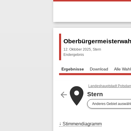
Oberbürgermeisterwahl
12. Oktober 2025, Stern
Endergebnis
Ergebnisse
Download
Alle Wah
Landeshauptstadt Potsda
place
arrow_back
Stern
Anderes Gebiet auswäh
Stimmendiagramm