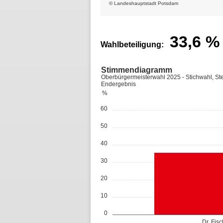
© Landeshauptstadt Potsdam
33,6
%
Wahlbeteiligung:
Stimmendiagramm
Oberbürgermeisterwahl 2025 - Stichwahl, St
Endergebnis
%
60
50
40
30
20
10
0
Dr. Fis