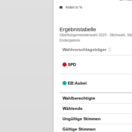
Anteil in %
Ergebnistabelle
Ergebnistabelle
Oberbürgermeisterwahl 2025 - Stichwahl, St
Endergebnis
Wahlvorschlagsträger
SPD
EB:Aubel
Wahlberechtigte
Wählende
Ungültige Stimmen
Gültige Stimmen