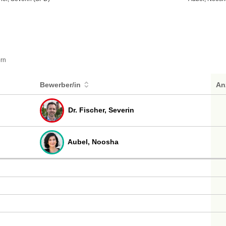
ern
Bewerber/in
An
Dr. Fischer, Severin
Aubel, Noosha