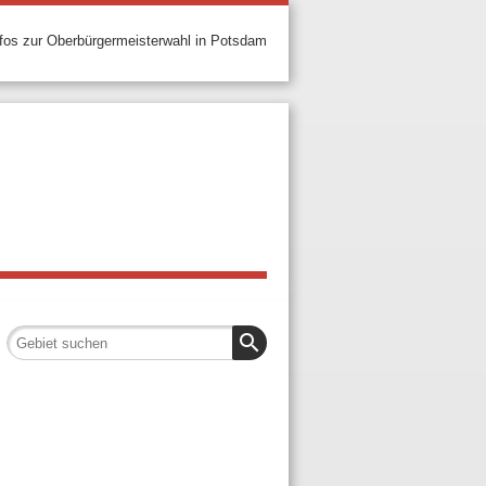
nfos zur Oberbürgermeisterwahl in Potsdam
search