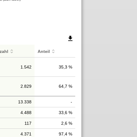
file_download
zahl
Anteil
1.542
35,3 %
2.829
64,7 %
13.338
-
4.488
33,6 %
117
2,6 %
4.371
97,4 %