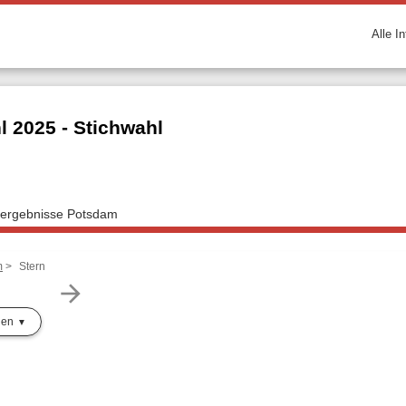
Alle I
 2025 - Stichwahl
lergebnisse Potsdam
m
Stern
arrow_forward
len