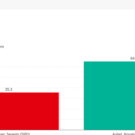
ern
64
35,3
cher, Severin (SPD)
Aubel, Noosh