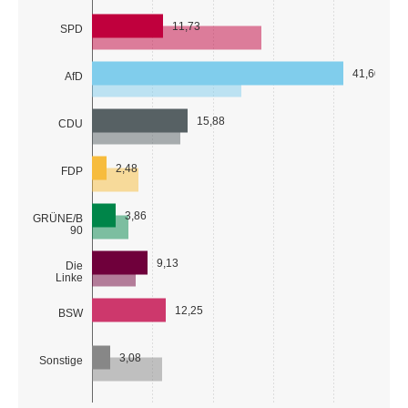
11,73
SPD
41,60
AfD
15,88
CDU
2,48
FDP
3,86
GRÜNE/B
90
9,13
Die
Linke
12,25
BSW
3,08
Sonstige