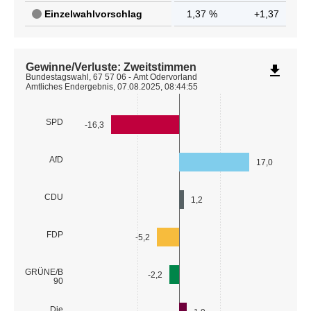
Einzelwahlvorschlag
1,37 %
+1,37
Gewinne/Verluste: Zweitstimmen
file_download
Bundestagswahl, 67 57 06 - Amt Odervorland
Amtliches Endergebnis, 07.08.2025, 08:44:55
SPD
-16,3
AfD
17,0
CDU
1,2
FDP
-5,2
GRÜNE/B
-2,2
90
Die