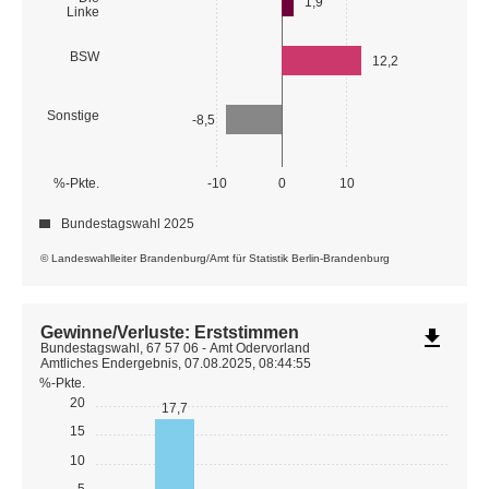
1,9
Linke
BSW
12,2
Sonstige
-8,5
%-Pkte.
-10
0
10
Bundestagswahl 2025
© Landeswahlleiter Brandenburg/Amt für Statistik Berlin-Brandenburg
Gewinne/Verluste: Erststimmen
file_download
Bundestagswahl, 67 57 06 - Amt Odervorland
Amtliches Endergebnis, 07.08.2025, 08:44:55
%-Pkte.
20
17,7
15
10
5