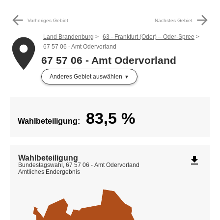
arrow_back
arrow_forward
Vorheriges Gebiet
Nächstes Gebiet
Land Brandenburg
63 - Frankfurt (Oder) – Oder-Spree
place
67 57 06 - Amt Odervorland
67 57 06 - Amt Odervorland
Anderes Gebiet auswählen
83,5
%
Wahlbeteiligung:
Wahlbeteiligung
file_download
Bundestagswahl, 67 57 06 - Amt Odervorland
Amtliches Endergebnis