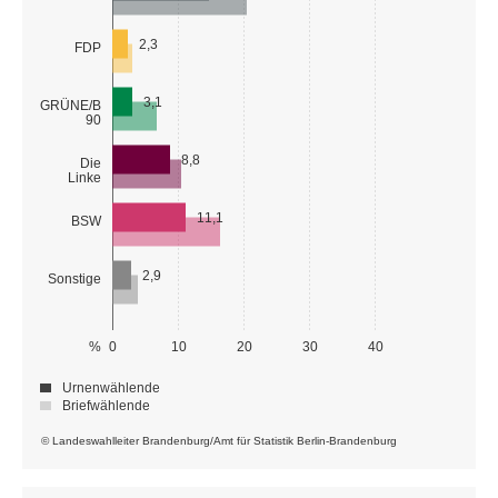
2,3
FDP
3,1
GRÜNE/B
90
8,8
Die
Linke
11,1
BSW
2,9
Sonstige
%
0
10
20
30
40
Urnenwählende
Briefwählende
© Landeswahlleiter Brandenburg/Amt für Statistik Berlin-Brandenburg