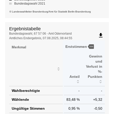
Bundestagswahl 2021
© Landeswahlleiter Brandenburg/Amt für Statistik Berlin-Brandenburg
Ergebnistabelle
Ergebnistabelle
Bundestagswahl, 67 57 06 - Amt Odervorland
file_download
Amtliches Endergebnis, 07.08.2025, 08:44:55
more
Erststimmen
Merkmal
Gewinn
und
Verlust in
%-
Anteil
Punkten
Wahlberechtigte
-
-
Wählende
83,48 %
+5,32
Ungültige Stimmen
0,95 %
-0,50