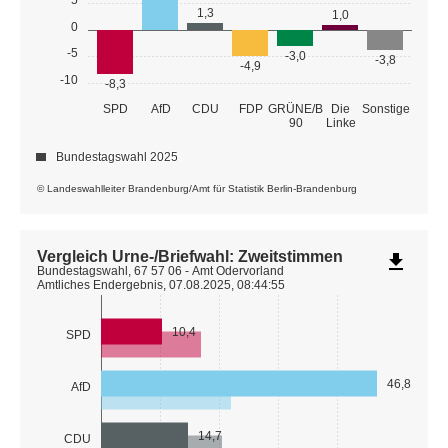
1,3
1,0
0
-5
-3,0
-3,8
-4,9
-10
-8,3
GRÜNE/B
SPD
AfD
CDU
FDP
Die
Sonstige
90
Linke
Bundestagswahl 2025
© Landeswahlleiter Brandenburg/Amt für Statistik Berlin-Brandenburg
Vergleich Urne-/Briefwahl: Zweitstimmen
file_download
Bundestagswahl, 67 57 06 - Amt Odervorland
Amtliches Endergebnis, 07.08.2025, 08:44:55
10,4
SPD
46,8
AfD
14,7
CDU