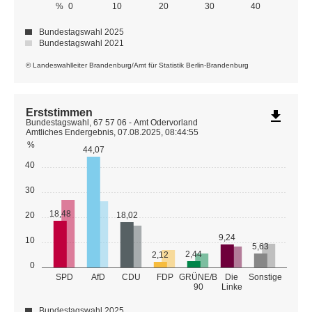
%
0
10
20
30
40
Bundestagswahl 2025
Bundestagswahl 2021
© Landeswahlleiter Brandenburg/Amt für Statistik Berlin-Brandenburg
Erststimmen
file_download
Bundestagswahl, 67 57 06 - Amt Odervorland
Amtliches Endergebnis, 07.08.2025, 08:44:55
%
44,07
40
30
18,48
20
18,02
9,24
10
5,63
2,44
2,12
0
GRÜNE/B
SPD
AfD
CDU
FDP
Die
Sonstige
90
Linke
Bundestagswahl 2025