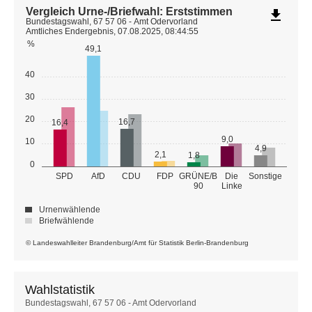
Vergleich Urne-/Briefwahl: Erststimmen
file_download
Bundestagswahl, 67 57 06 - Amt Odervorland
Amtliches Endergebnis, 07.08.2025, 08:44:55
%
49,1
40
30
20
16,7
16,4
9,0
10
4,9
2,1
1,8
0
GRÜNE/B
SPD
AfD
CDU
FDP
Die
Sonstige
90
Linke
Urnenwählende
Briefwählende
© Landeswahlleiter Brandenburg/Amt für Statistik Berlin-Brandenburg
Wahlstatistik
Wahlstatistik
Bundestagswahl, 67 57 06 - Amt Odervorland