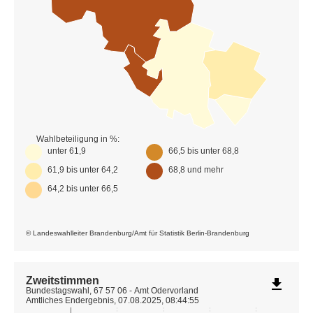
Wahlbeteiligung in %:
unter 61,9
66,5 bis unter 68,8
61,9 bis unter 64,2
68,8 und mehr
64,2 bis unter 66,5
© Landeswahlleiter Brandenburg/Amt für Statistik Berlin-Brandenburg
Zweitstimmen
file_download
Bundestagswahl, 67 57 06 - Amt Odervorland
Amtliches Endergebnis, 07.08.2025, 08:44:55