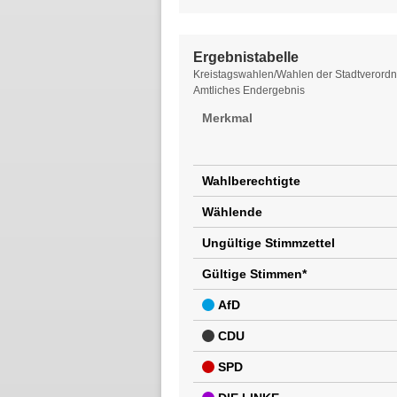
Ergebnistabelle
Ergebnistabelle
Kreistagswahlen/Wahlen der Stadtverordne
Amtliches Endergebnis
Merkmal
Wahlberechtigte
Wählende
Ungültige Stimmzettel
Gültige Stimmen*
AfD
CDU
SPD