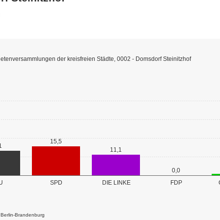
etenversammlungen der kreisfreien Städte, 0002 - Domsdorf Steinitzhof
15,5
1
11,1
0,0
U
SPD
DIE LINKE
FDP
k Berlin-Brandenburg