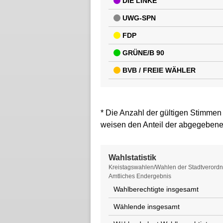
DIE LINKE
UWG-SPN
FDP
GRÜNE/B 90
BVB / FREIE WÄHLER
* Die Anzahl der gültigen Stimmen
weisen den Anteil der abgegebene
Wahlstatistik
Wahlstatistik
Kreistagswahlen/Wahlen der Stadtverordne
Amtliches Endergebnis
Wahlberechtigte insgesamt
Wählende insgesamt