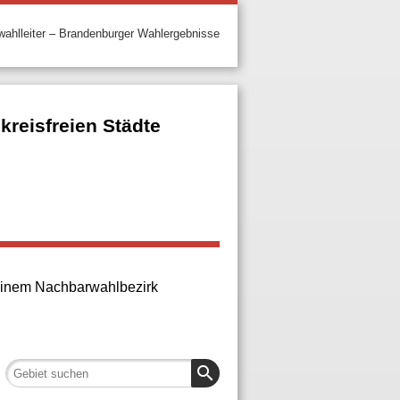
ahlleiter – Brandenburger Wahlergebnisse
reisfreien Städte
n einem Nachbarwahlbezirk
search