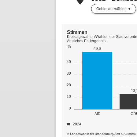
Gebiet auswählen
Stimmen
Kreistagswahlen/Wahlen der Stadtverordn
Amtliches Endergebnis
%
49,6
40
30
20
13,
10
0
AfD
CD
2024
© Landeswahlleiter Brandenburg/Amt für Statisti