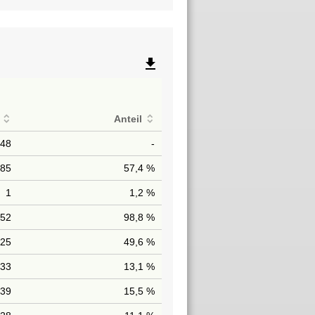
file_download
Anteil
148
-
85
57,4 %
1
1,2 %
252
98,8 %
125
49,6 %
33
13,1 %
39
15,5 %