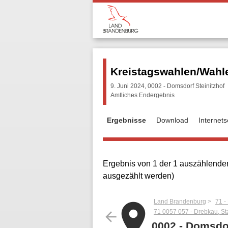
Kreistagswahlen/Wahle
9. Juni 2024, 0002 - Domsdorf Steinitzhof
Amtliches Endergebnis
Ergebnisse
Download
Internet
Ergebnis von 1 der 1 auszählenden
ausgezählt werden)
Land Brandenburg
71 -
place
71 0057 057 - Drebkau, St
arrow_back
0002 - Domsdor