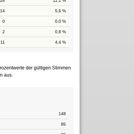
28
11,1 %
14
5,6 %
0
0,0 %
2
0,8 %
11
4,4 %
rozentwerte der gültigen Stimmen
n aus.
148
85