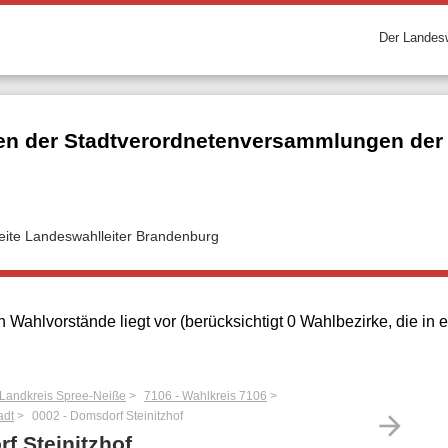
Der Landesw
n der Stadtverordnetenversammlungen der k
seite Landeswahlleiter Brandenburg
 Wahlvorstände liegt vor (berücksichtigt 0 Wahlbezirke, die i
 Landkreis Spree-Neiße
7106 - Wahlkreis 7106
adt
0002 - Domsdorf Steinitzhof
arrow_forward
f Steinitzhof