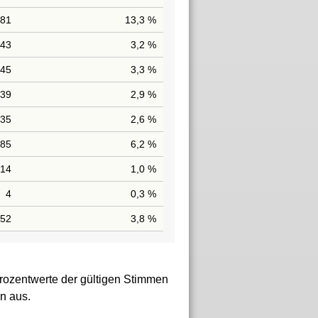
181
13,3 %
43
3,2 %
45
3,3 %
39
2,9 %
35
2,6 %
85
6,2 %
14
1,0 %
4
0,3 %
52
3,8 %
rozentwerte der gültigen Stimmen
n aus.