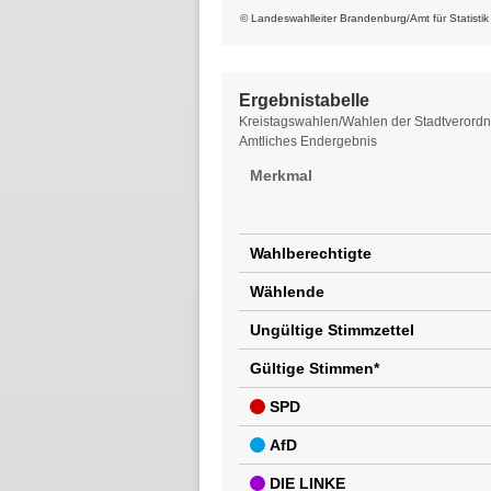
© Landeswahlleiter Brandenburg/Amt für Statisti
Ergebnistabelle
Ergebnistabelle
Kreistagswahlen/Wahlen der Stadtverordne
Amtliches Endergebnis
Merkmal
Wahlberechtigte
Wählende
Ungültige Stimmzettel
Gültige Stimmen*
SPD
AfD
DIE LINKE