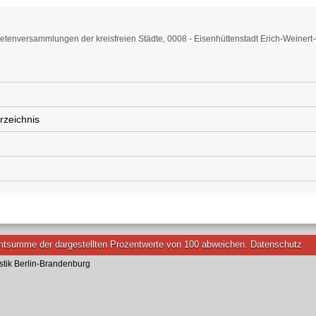
tenversammlungen der kreisfreien Städte, 0008 - Eisenhüttenstadt Erich-Weiner
rzeichnis
tsumme der dargestellten Prozentwerte von 100 abweichen.
Datenschutz
stik Berlin-Brandenburg