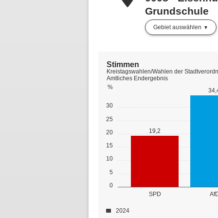
Grundschule
Gebiet auswählen
Stimmen
Kreistagswahlen/Wahlen der Stadtverordn
Amtliches Endergebnis
%
34,
30
25
19,2
20
15
10
5
0
SPD
Af
2024