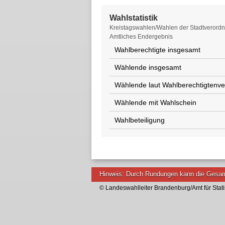
Wahlstatistik
Wahlstatistik
Kreistagswahlen/Wahlen der Stadtverordne
Amtliches Endergebnis
Wahlberechtigte insgesamt
Wählende insgesamt
Wählende laut Wahlberechtigtenve
Wählende mit Wahlschein
Wahlbeteiligung
Hinweis: Durch Rundungen kann die Gesam
© Landeswahlleiter Brandenburg/Amt für Stati