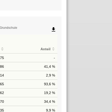
t-Grundschule
file_download
Anteil
175
-
486
41,4 %
14
2,9 %
365
93,6 %
262
19,2 %
470
34,4 %
135
9,9 %