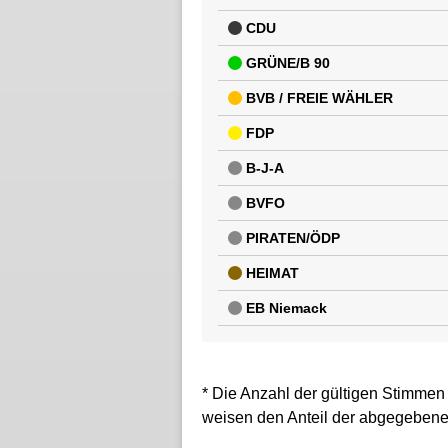
CDU
GRÜNE/B 90
BVB / FREIE WÄHLER
FDP
B-J-A
BVFO
PIRATEN/ÖDP
HEIMAT
EB Niemack
* Die Anzahl der gültigen Stimmen
weisen den Anteil der abgegebene