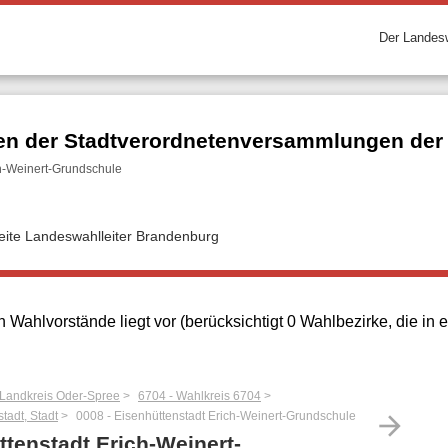
Der Landesw
n der Stadtverordnetenversammlungen der k
ch-Weinert-Grundschule
seite Landeswahlleiter Brandenburg
 Wahlvorstände liegt vor (berücksichtigt 0 Wahlbezirke, die i
 Landkreis Oder-Spree
6704 - Wahlkreis 6704
tadt, Stadt
0008 - Eisenhüttenstadt Erich-Weinert-Grundschule
arrow_forward
ttenstadt Erich-Weinert-