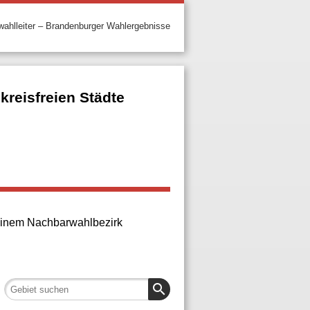
ahlleiter – Brandenburger Wahlergebnisse
reisfreien Städte
n einem Nachbarwahlbezirk
search