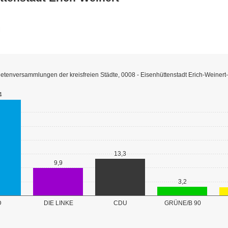
etenversammlungen der kreisfreien Städte, 0008 - Eisenhüttenstadt Erich-Weiner
4
13,3
9,9
3,2
GRÜNE/B 90
D
DIE LINKE
CDU