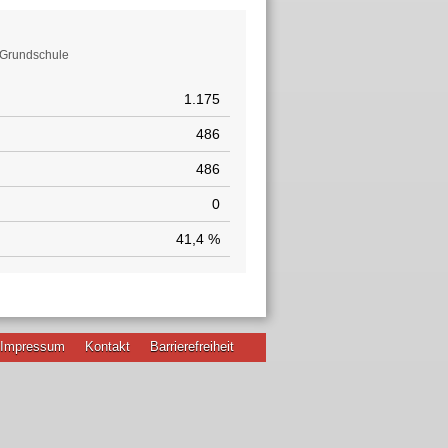
t-Grundschule
1.175
486
486
0
41,4 %
Impressum
Kontakt
Barrierefreiheit