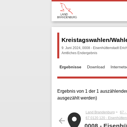
Kreistagswahlen/Wahle
9. Juni 2024, 0008 - Eisenhüttenstadt Eri
Amtliches Endergebnis
Ergebnisse
Download
Internet
Ergebnis von 1 der 1 auszählenden
ausgezählt werden)
Land Brandenburg
67 -
place
67 0120 120 - Eisenhüttens
arrow_back
0008 - Eisenhü