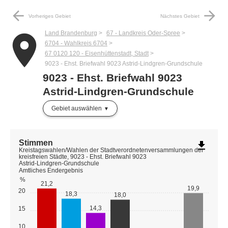
arrow_back
arrow_forward
Vorheriges Gebiet
Nächstes Gebiet
Land Brandenburg
67 - Landkreis Oder-Spree
place
6704 - Wahlkreis 6704
67 0120 120 - Eisenhüttenstadt, Stadt
9023 - Ehst. Briefwahl 9023 Astrid-Lindgren-Grundschule
9023 - Ehst. Briefwahl 9023
Astrid-Lindgren-Grundschule
Gebiet auswählen
Stimmen
file_download
Kreistagswahlen/Wahlen der Stadtverordnetenversammlungen der
kreisfreien Städte, 9023 - Ehst. Briefwahl 9023
Astrid-Lindgren-Grundschule
Amtliches Endergebnis
%
21,2
19,9
20
18,3
18,0
14,3
15
10