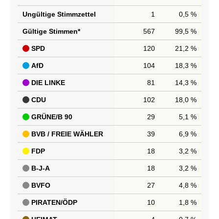
Ungültige Stimmzettel
1
0,5 %
Gültige Stimmen*
567
99,5 %
SPD
120
21,2 %
AfD
104
18,3 %
DIE LINKE
81
14,3 %
CDU
102
18,0 %
GRÜNE/B 90
29
5,1 %
BVB / FREIE WÄHLER
39
6,9 %
FDP
18
3,2 %
B-J-A
18
3,2 %
BVFO
27
4,8 %
PIRATEN/ÖDP
10
1,8 %