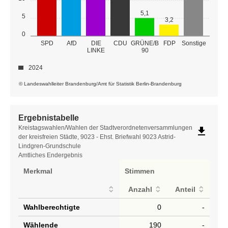
5,1
5
3,2
0
GRÜNE/B
SPD
AfD
DIE
CDU
FDP
Sonstige
LINKE
90
2024
© Landeswahlleiter Brandenburg/Amt für Statistik Berlin-Brandenburg
Ergebnistabelle
Ergebnistabelle
Kreistagswahlen/Wahlen der Stadtverordnetenversammlungen
file_download
der kreisfreien Städte, 9023 - Ehst. Briefwahl 9023 Astrid-
Lindgren-Grundschule
Amtliches Endergebnis
Merkmal
Stimmen
Anzahl
Anteil
Wahlberechtigte
0
-
Wählende
190
-