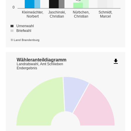
0
Kleinwächter,
Jaschinski,
Nürbchen,
Schmidt,
Norbert
Christian
Christian
Marcel
Urnenwahl
Briefwahl
© Land Brandenburg
Wähleranteildiagramm
file_download
Landratswahl, Amt Schlieben
Endergebnis