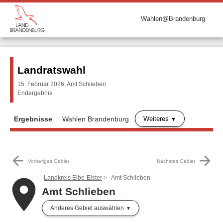
Wahlen@Brandenburg
Landratswahl
15. Februar 2026, Amt Schlieben
Endergebnis
Weiteres
Ergebnisse
Wahlen Brandenburg
arrow_back
arrow_forward
Vorheriges Gebiet
Nächstes Gebiet
Landkreis Elbe-Elster
Amt Schlieben
place
Amt Schlieben
Anderes Gebiet auswählen