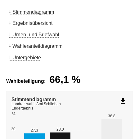
Stimmendiagramm
Ergebnisübersicht
Urnen- und Briefwahl
Wähleranteildiagramm
Untergebiete
66,1
%
Wahlbeteiligung:
Stimmendiagramm
file_download
Landratswahl, Amt Schlieben
Endergebnis
%
38,8
30
28,0
27,3