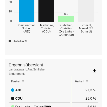
20
10
5,9
0
Kleinwächter,
Jaschinski,
Nürbchen,
Schmidt,
Norbert
Christian
Christian
Marcel (EB
(AfD)
(CDU)
(Die Linke -
Schmidt)
Grüne/B90)
Anteil in %
Ergebnisübersicht
Ergebnisübersicht
Landratswahl, Amt Schlieben
file_download
Endergebnis
Partei
Anteil
AfD
27,3 %
CDU
28,0 %
Die Linke - Grüne/B90
5,9 %