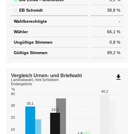
EB Schmidt
38,8 %
Wahlberechtigte
-
Wähler
66,1 %
Ungültige Stimmen
0,8 %
Gültige Stimmen
99,2 %
Vergleich Urnen- und Briefwahl
file_download
Landratswahl, Amt Schlieben
Endergebnis
%
40,2
40
30,1
30
24,9
20
10
4,8