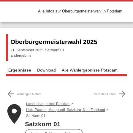
Alle Infos zur Oberbürgermeisterwahl in Potsdam
Oberbürgermeisterwahl 2025
21. September 2025, Satzkorn 01
Endergebnis
Ergebnisse
Download
Alle Wahlergebnisse Potsdam
arrow_back
arrow_forward
Vorheriges Gebiet
Nächstes Gebiet
Landeshauptstadt Potsdam
place
Uetz-Paaren, Marquardt, Satzkorn, Neu Fahrland
Satzkorn 01
Satzkorn 01