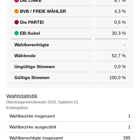
DIE LINKE
6,7 %
BVB / FREIE WÄHLER
4,3 %
Die PARTEI
0,5 %
EB:Aubel
30,3 %
Wahlberechtigte
-
Wählende
52,7 %
Ungültige Stimmen
0,0 %
Gültige Stimmen
100,0 %
Wahlstatistik
Wahlstatistik
Oberbürgermeisterwahl 2025, Satzkorn 01
Endergebnis
Wahlbezirke insgesamt
1
Wahlbezirke ausgezählt
1
Wahlberechtigte insgesamt
395