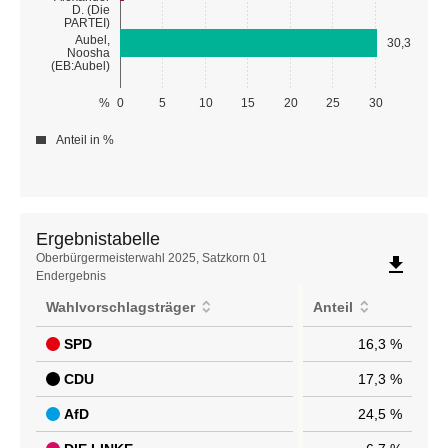
D. (Die
PARTEI)
Aubel,
30,3
Noosha
(EB:Aubel)
%
0
5
10
15
20
25
30
Anteil in %
Ergebnistabelle
Ergebnistabelle
Oberbürgermeisterwahl 2025, Satzkorn 01
file_download
Endergebnis
Wahlvorschlagsträger
Anteil
SPD
16,3 %
CDU
17,3 %
AfD
24,5 %