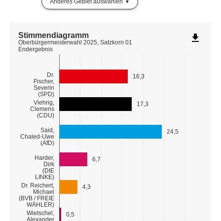
Anderes Gebiet auswählen
Stimmendiagramm
file_download
Oberbürgermeisterwahl 2025, Satzkorn 01
Endergebnis
Dr.
16,3
Fischer,
Severin
(SPD)
Viehrig,
17,3
Clemens
(CDU)
Said,
24,5
Chaled-Uwe
(AfD)
Harder,
6,7
Dirk
(DIE
LINKE)
Dr. Reichert,
4,3
Michael
(BVB / FREIE
WÄHLER)
Wietschel,
0,5
Alexander