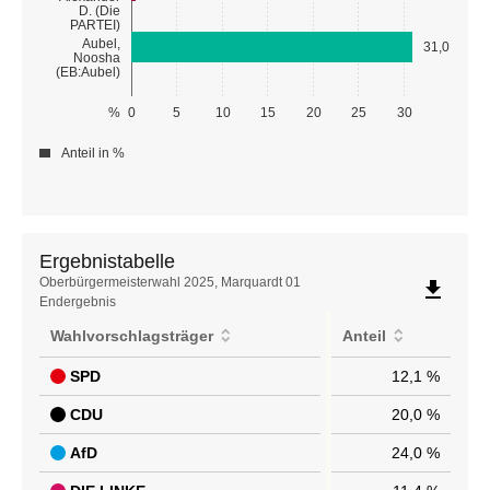
D. (Die
PARTEI)
Aubel,
31,0
Noosha
(EB:Aubel)
%
0
5
10
15
20
25
30
Anteil in %
Ergebnistabelle
Ergebnistabelle
Oberbürgermeisterwahl 2025, Marquardt 01
file_download
Endergebnis
Wahlvorschlagsträger
Anteil
SPD
12,1 %
CDU
20,0 %
AfD
24,0 %