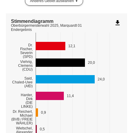
Anderes Gebiet auswählen
Stimmendiagramm
file_download
Oberbürgermeisterwahl 2025, Marquardt 01
Endergebnis
Dr.
12,1
Fischer,
Severin
(SPD)
Viehrig,
20,0
Clemens
(CDU)
Said,
24,0
Chaled-Uwe
(AfD)
Harder,
11,4
Dirk
(DIE
LINKE)
Dr. Reichert,
0,9
Michael
(BVB / FREIE
WÄHLER)
Wietschel,
0,5
Alexander