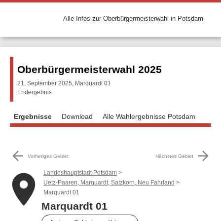
Alle Infos zur Oberbürgermeisterwahl in Potsdam
Oberbürgermeisterwahl 2025
21. September 2025, Marquardt 01
Endergebnis
Ergebnisse
Download
Alle Wahlergebnisse Potsdam
arrow_back
arrow_forward
Vorheriges Gebiet
Nächstes Gebiet
Landeshauptstadt Potsdam
place
Uetz-Paaren, Marquardt, Satzkorn, Neu Fahrland
Marquardt 01
Marquardt 01