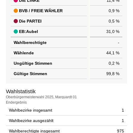
DIE LINKE
11,4 %
BVB / FREIE WÄHLER
0,9 %
Die PARTEI
0,5 %
EB:Aubel
31,0 %
Wahlberechtigte
-
Wählende
44,1 %
Ungültige Stimmen
0,2 %
Gültige Stimmen
99,8 %
Wahlstatistik
Wahlstatistik
Oberbürgermeisterwahl 2025, Marquardt 01
Endergebnis
Wahlbezirke insgesamt
1
Wahlbezirke ausgezählt
1
Wahlberechtigte insgesamt
975