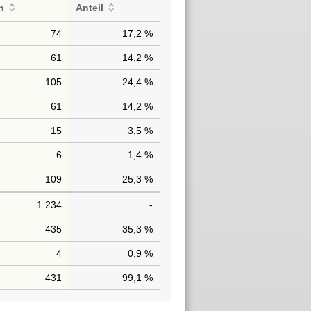
n
Anteil
74
17,2 %
61
14,2 %
105
24,4 %
61
14,2 %
15
3,5 %
6
1,4 %
109
25,3 %
1.234
-
435
35,3 %
4
0,9 %
431
99,1 %