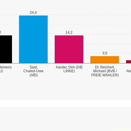
24,4
2
14,2
3,5
Clemens
Said,
Harder, Dirk (DIE
Dr. Reichert,
U)
Chaled-Uwe
LINKE)
Michael (BVB /
Al
FREIE WÄHLER)
(AfD)