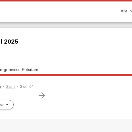
Alle I
l 2025
lergebnisse Potsdam
m
Stern
Stern 04
arrow_forward
len