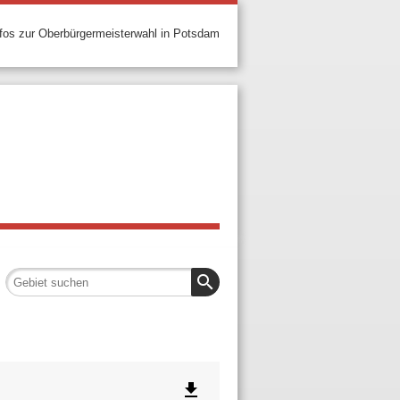
nfos zur Oberbürgermeisterwahl in Potsdam
search
file_download