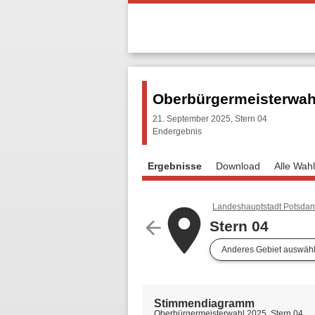
Oberbürgermeisterwah
21. September 2025, Stern 04
Endergebnis
Ergebnisse
Download
Alle Wah
Landeshauptstadt Potsda
place
arrow_back
Stern 04
Anderes Gebiet auswäh
Stimmendiagramm
Oberbürgermeisterwahl 2025, Stern 04