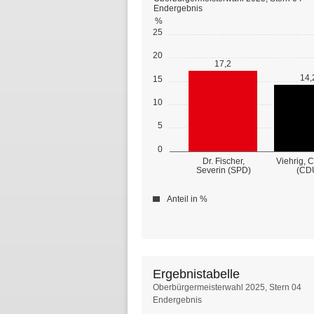
Endergebnis
%
25
20
17,2
14,
15
10
5
0
Dr. Fischer,
Viehrig, 
Severin (SPD)
(CD
Anteil in %
Ergebnistabelle
Ergebnistabelle
Oberbürgermeisterwahl 2025, Stern 04
Endergebnis