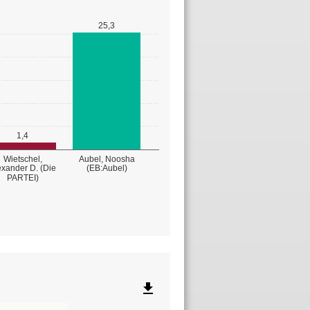
25,3
1,4
Wietschel,
Aubel, Noosha
exander D. (Die
(EB:Aubel)
PARTEI)
file_download