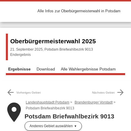
Alle Infos zur Oberbürgermeisterwahl in Potsdam
Oberbürgermeisterwahl 2025
21. September 2025, Potsdam Briefwahlbezirk 9013
Endergebnis
Ergebnisse
Download
Alle Wahlergebnisse Potsdam
arrow_back
arrow_forward
Vorheriges Gebiet
Nächstes Gebiet
Landeshauptstadt Potsdam
Brandenburger Vorstadt
place
Potsdam Briefwahlbezirk 9013
Potsdam Briefwahlbezirk 9013
Anderes Gebiet auswählen