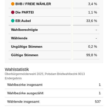
BVB / FREIE WÄHLER
3,4 %
Die PARTEI
1,1 %
EB:Aubel
33,6 %
Wahlberechtigte
-
Wählende
-
Ungültige Stimmen
0,2 %
Gültige Stimmen
99,8 %
Wahlstatistik
Wahlstatistik
Oberbürgermeisterwahl 2025, Potsdam Briefwahlbezirk 9013
Endergebnis
Wahlbezirke insgesamt
1
Wahlbezirke ausgezählt
1
Wählende insgesamt
537