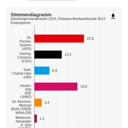
Stimmendiagramm
file_download
Oberbürgermeisterwahl 2025, Potsdam Briefwahlbezirk 9013
Endergebnis
Dr.
22,8
Fischer,
Severin
(SPD)
Viehrig,
12,5
Clemens
(CDU)
Said,
6,9
Chaled-Uwe
(AfD)
Harder,
19,8
Dirk
(DIE
LINKE)
Dr. Reichert,
3,4
Michael
(BVB / FREIE
WÄHLER)
Wietschel,
1,1
Alexander
D. (Die