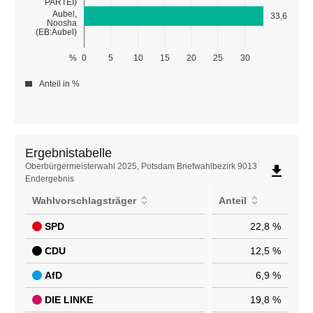
PARTEI)
Aubel,
33,6
Noosha
(EB:Aubel)
%
0
5
10
15
20
25
30
Anteil in %
Ergebnistabelle
Ergebnistabelle
Oberbürgermeisterwahl 2025, Potsdam Briefwahlbezirk 9013
file_download
Endergebnis
Wahlvorschlagsträger
Anteil
SPD
22,8 %
CDU
12,5 %
AfD
6,9 %
DIE LINKE
19,8 %