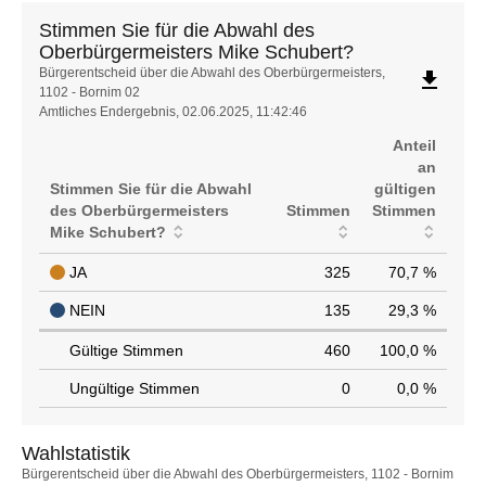
Stimmen Sie für die Abwahl des
Oberbürgermeisters Mike Schubert?
Stimmen
Bürgerentscheid über die Abwahl des Oberbürgermeisters,
file_download
1102 - Bornim 02
Sie
Amtliches Endergebnis, 02.06.2025, 11:42:46
für
die
Anteil
Abwahl
an
des
Stimmen Sie für die Abwahl
gültigen
Oberbürgermeisters
des Oberbürgermeisters
Stimmen
Stimmen
Mike
Mike Schubert?
Schubert?
JA
325
70,7 %
NEIN
135
29,3 %
Gültige Stimmen
460
100,0 %
Ungültige Stimmen
0
0,0 %
Wahlstatistik
Wahlstatistik
Bürgerentscheid über die Abwahl des Oberbürgermeisters, 1102 - Bornim