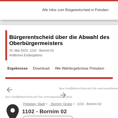
Alle Infos zum Bürgerentscheid in Potsdam
Bürgerentscheid über die Abwahl des
Oberbürgermeisters
25. Mai 2025, 1102 - Bornim 02
Amtliches Endergebnis
Ergebnisse
Download
Alle Wahlergebnisse Potsdam
arrow_back
$esc.html($districtSelectionTab.naechstesGebie
arrow_forward
$esc.html($districtSelectionTab.vorherigesGebietLabel)
Potsdam, Stadt
- Bornim, Grube
1102 - Bornim 02
place
1102 - Bornim 02