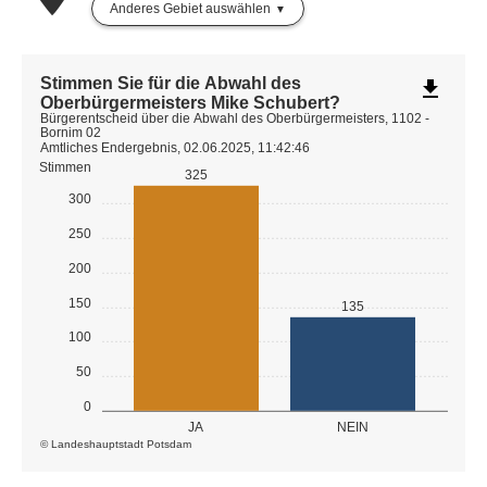
Anderes Gebiet auswählen
Stimmen Sie für die Abwahl des
file_download
Oberbürgermeisters Mike Schubert?
Bürgerentscheid über die Abwahl des Oberbürgermeisters, 1102 -
Bornim 02
Amtliches Endergebnis, 02.06.2025, 11:42:46
Stimmen
325
300
250
200
150
135
100
50
0
JA
NEIN
© Landeshauptstadt Potsdam