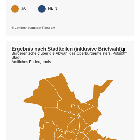
JA
NEIN
© Landeshauptstadt Potsdam
Ergebnis nach Stadtteilen (inklusive Briefwahl)
file_download
Bürgerentscheid über die Abwahl des Oberbürgermeisters, Potsdam,
Stadt
Amtliches Endergebnis