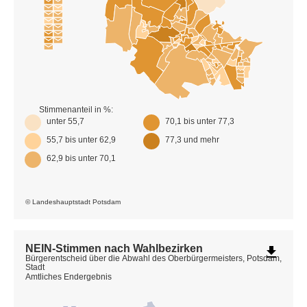
Stimmenanteil in %:
unter 55,7
70,1 bis unter 77,3
55,7 bis unter 62,9
77,3 und mehr
62,9 bis unter 70,1
© Landeshauptstadt Potsdam
NEIN-Stimmen nach Wahlbezirken
file_download
Bürgerentscheid über die Abwahl des Oberbürgermeisters, Potsdam,
Stadt
Amtliches Endergebnis