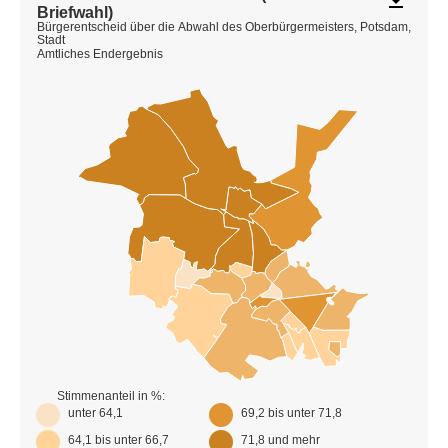
file_download
Briefwahl)
Bürgerentscheid über die Abwahl des Oberbürgermeisters, Potsdam,
Stadt
Amtliches Endergebnis
Stimmenanteil in %:
unter 64,1
69,2 bis unter 71,8
64,1 bis unter 66,7
71,8 und mehr