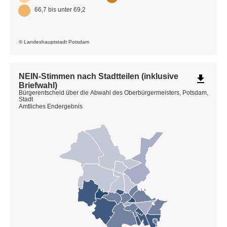
66,7 bis unter 69,2
© Landeshauptstadt Potsdam
NEIN-Stimmen nach Stadtteilen (inklusive
file_download
Briefwahl)
Bürgerentscheid über die Abwahl des Oberbürgermeisters, Potsdam,
Stadt
Amtliches Endergebnis