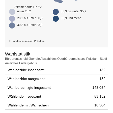
Stimmenanteil in %:
unter 28,2
33,3 bis unter 35,9
28,2 bis unter 30,8
35,9 und mehr
30,8 bis unter 33,3
© Landeshauptstadt Potsdam
Wahlstatistik
Wahlstatistik
Bürgerentscheid über die Abwahl des Oberbürgermeisters, Potsdam, Stadt
Amtliches Endergebnis
Wahlbezirke insgesamt
132
Wahlbezirke ausgezählt
132
Wahlberechtigte insgesamt
143.054
Wählende insgesamt
53.182
Wählende mit Wahlschein
18.304