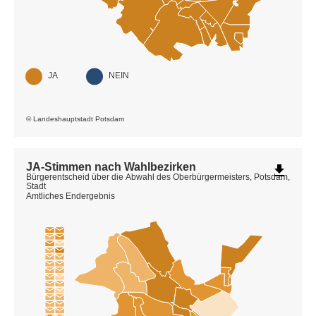
JA
NEIN
© Landeshauptstadt Potsdam
JA-Stimmen nach Wahlbezirken
file_download
Bürgerentscheid über die Abwahl des Oberbürgermeisters, Potsdam,
Stadt
Amtliches Endergebnis