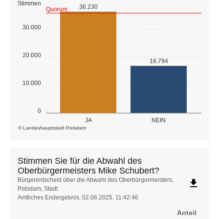
Stimmen
36.230
Quorum
30.000
20.000
16.794
10.000
0
JA
NEIN
© Landeshauptstadt Potsdam
Stimmen Sie für die Abwahl des
Oberbürgermeisters Mike Schubert?
Stimmen
Bürgerentscheid über die Abwahl des Oberbürgermeisters,
file_download
Potsdam, Stadt
Sie
Amtliches Endergebnis, 02.06.2025, 11:42:46
für
die
Anteil