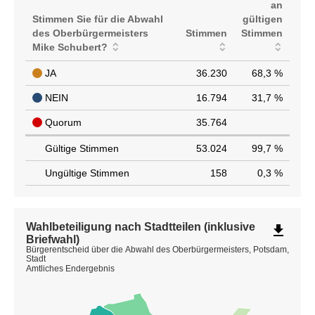
Abwahl
an
des
Stimmen Sie für die Abwahl
gültigen
Oberbürgermeisters
des Oberbürgermeisters
Stimmen
Stimmen
Mike
Mike Schubert?
Schubert?
JA
36.230
68,3 %
NEIN
16.794
31,7 %
Quorum
35.764
Gültige Stimmen
53.024
99,7 %
Ungültige Stimmen
158
0,3 %
Wahlbeteiligung nach Stadtteilen (inklusive
file_download
Briefwahl)
Bürgerentscheid über die Abwahl des Oberbürgermeisters, Potsdam,
Stadt
Amtliches Endergebnis