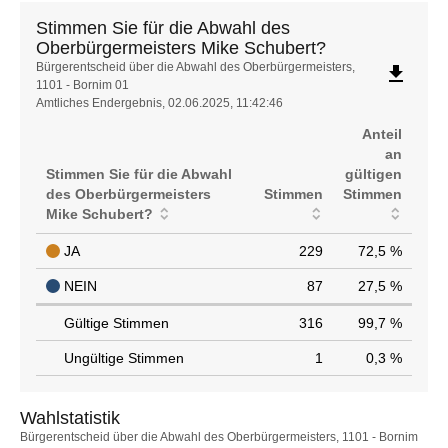
Stimmen Sie für die Abwahl des
Oberbürgermeisters Mike Schubert?
Stimmen
Bürgerentscheid über die Abwahl des Oberbürgermeisters,
file_download
1101 - Bornim 01
Sie
Amtliches Endergebnis, 02.06.2025, 11:42:46
für
die
Anteil
Abwahl
an
des
Stimmen Sie für die Abwahl
gültigen
Oberbürgermeisters
des Oberbürgermeisters
Stimmen
Stimmen
Mike
Mike Schubert?
Schubert?
JA
229
72,5 %
NEIN
87
27,5 %
Gültige Stimmen
316
99,7 %
Ungültige Stimmen
1
0,3 %
Wahlstatistik
Wahlstatistik
Bürgerentscheid über die Abwahl des Oberbürgermeisters, 1101 - Bornim