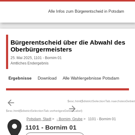
Alle Infos zum Bürgerentscheid in Potsdam
Bürgerentscheid über die Abwahl des
Oberbürgermeisters
25. Mai 2025, 1101 - Bornim 01
Amtliches Endergebnis
Ergebnisse
Download
Alle Wahlergebnisse Potsdam
arrow_back
$esc.html($districtSelectionTab.naechstesGebie
arrow_forward
$esc.html($districtSelectionTab.vorherigesGebietLabel)
Potsdam, Stadt
- Bornim, Grube
1101 - Bornim 01
place
1101 - Bornim 01