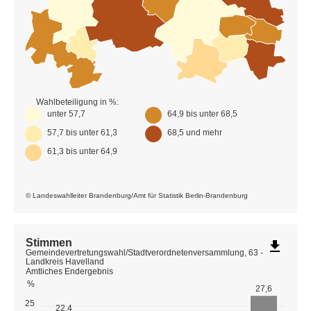
Wahlbeteiligung in %:
unter 57,7
64,9 bis unter 68,5
57,7 bis unter 61,3
68,5 und mehr
61,3 bis unter 64,9
© Landeswahlleiter Brandenburg/Amt für Statistik Berlin-Brandenburg
Stimmen
file_download
Gemeindevertretungswahl/Stadtverordnetenversammlung, 63 -
Landkreis Havelland
Amtliches Endergebnis
%
27,6
25
22,4