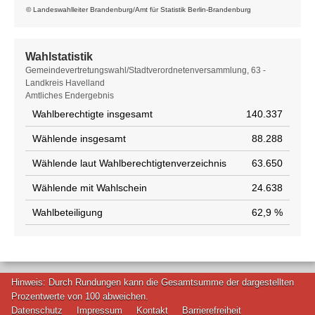
© Landeswahlleiter Brandenburg/Amt für Statistik Berlin-Brandenburg
Wahlstatistik
Wahlstatistik
Gemeindevertretungswahl/Stadtverordnetenversammlung, 63 -
Landkreis Havelland
Amtliches Endergebnis
Wahlberechtigte insgesamt
140.337
Wählende insgesamt
88.288
Wählende laut Wahlberechtigtenverzeichnis
63.650
Wählende mit Wahlschein
24.638
Wahlbeteiligung
62,9 %
Hinweis: Durch Rundungen kann die Gesamtsumme der dargestellten
Prozentwerte von 100 abweichen.
Datenschutz
Impressum
Kontakt
Barrierefreiheit