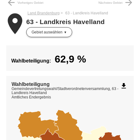
arrow_back
arrow_forward
Vorheriges Gebiet
Nächstes Gebiet
Land Brandenburg
63 - Landkreis Havelland
place
63 - Landkreis Havelland
Gebiet auswählen
62,9
%
Wahlbeteiligung:
Wahlbeteiligung
file_download
Gemeindevertretungswahl/Stadtverordnetenversammlung, 63 -
Landkreis Havelland
Amtliches Endergebnis