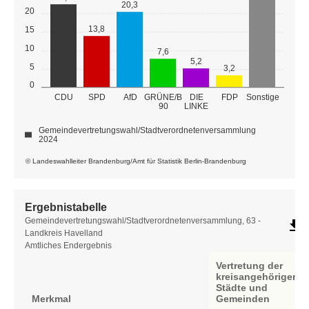
20,3
20
13,8
15
10
7,6
5,2
5
3,2
0
GRÜNE/B
CDU
SPD
AfD
DIE
FDP
Sonstige
90
LINKE
Gemeindevertretungswahl/Stadtverordnetenversammlung
2024
© Landeswahlleiter Brandenburg/Amt für Statistik Berlin-Brandenburg