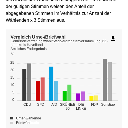
der gültigen Stimmen weisen den Anteil der
abgegebenen Stimmen im Verhältnis zur Anzahl der
Wählenden x 3 Stimmen aus.
Vergleich Urne-/Briefwahl
file_download
Gemeindevertretungswahl/Stadtverordnetenversammlung, 63 -
Landkreis Havelland
Amtliches Endergebnis
%
25
20
15
10
5
0
GRÜNE/B
CDU
SPD
AfD
DIE
FDP
Sonstige
90
LINKE
Urnenwählende
Briefwählende