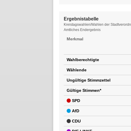
Ergebnistabelle
Ergebnistabelle
Kreistagswahlen/Wahlen der Stadtverordnet
Amtliches Endergebnis
Merkmal
Wahlberechtigte
Wählende
Ungültige Stimmzettel
Gültige Stimmen*
SPD
AfD
CDU