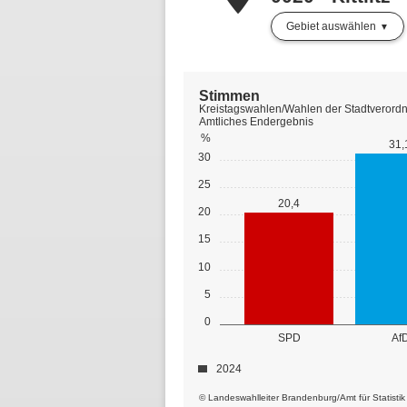
Gebiet auswählen
Stimmen
Kreistagswahlen/Wahlen der Stadtverordne
Amtliches Endergebnis
%
31,
30
25
20,4
20
15
10
5
0
SPD
Af
2024
© Landeswahlleiter Brandenburg/Amt für Statisti