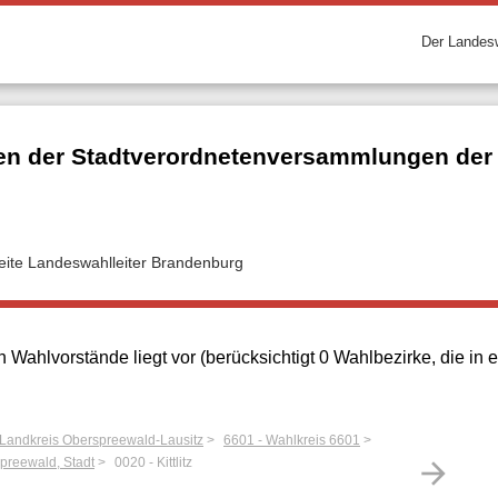
Der Landesw
n der Stadtverordnetenversammlungen der k
seite Landeswahlleiter Brandenburg
 Wahlvorstände liegt vor (berücksichtigt 0 Wahlbezirke, die i
 Landkreis Oberspreewald-Lausitz
6601 - Wahlkreis 6601
preewald, Stadt
0020 - Kittlitz
arrow_forward