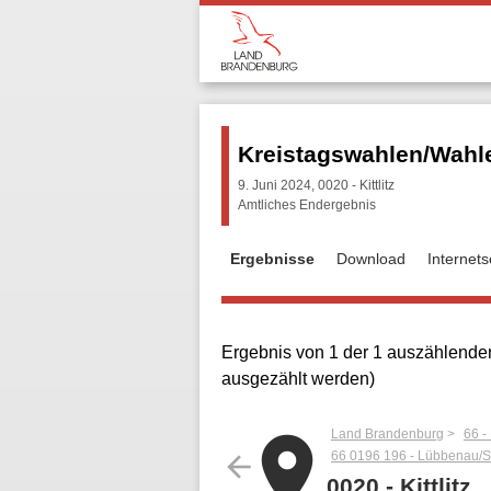
Kreistagswahlen/Wahle
9. Juni 2024, 0020 - Kittlitz
Amtliches Endergebnis
Ergebnisse
Download
Internet
Ergebnis von 1 der 1 auszählenden
ausgezählt werden)
Land Brandenburg
66 -
place
66 0196 196 - Lübbenau/S
arrow_back
0020 - Kittlitz