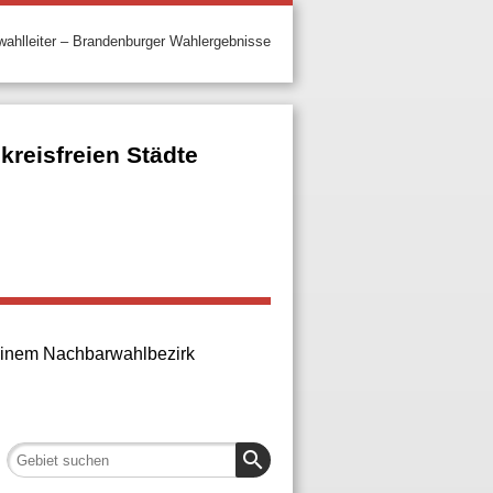
ahlleiter – Brandenburger Wahlergebnisse
reisfreien Städte
n einem Nachbarwahlbezirk
search