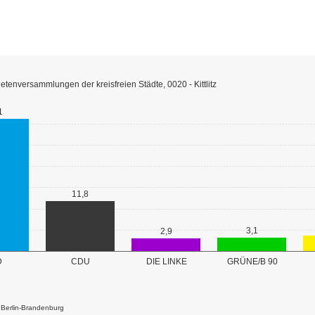
tenversammlungen der kreisfreien Städte, 0020 - Kittlitz
1
11,8
3,1
2,9
GRÜNE/B 90
D
CDU
DIE LINKE
k Berlin-Brandenburg