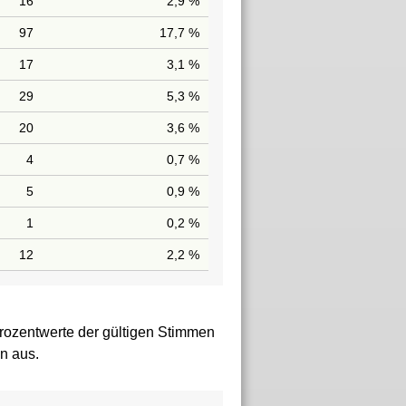
16
2,9 %
97
17,7 %
17
3,1 %
29
5,3 %
20
3,6 %
4
0,7 %
5
0,9 %
1
0,2 %
12
2,2 %
rozentwerte der gültigen Stimmen
n aus.