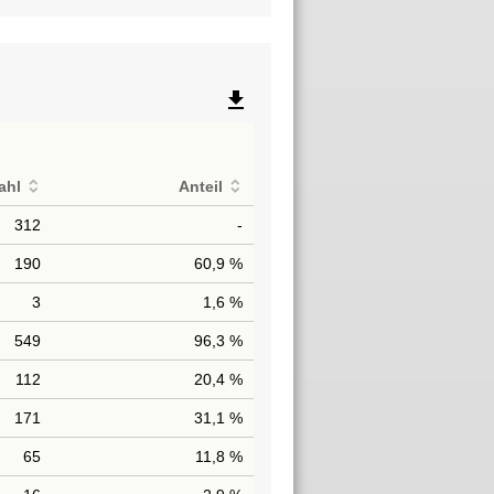
file_download
ahl
Anteil
312
-
190
60,9 %
3
1,6 %
549
96,3 %
112
20,4 %
171
31,1 %
65
11,8 %