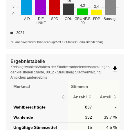
7,6
4,3
5
3,4
0
GRÜNE/B
AfD
DIE
SPD
CDU
FDP
Sonstige
LINKE
90
2024
© Landeswahlleiter Brandenburg/Amt für Statistik Berlin-Brandenburg
Ergebnistabelle
Ergebnistabelle
Kreistagswahlen/Wahlen der Stadtverordnetenversammlungen
file_download
der kreisfreien Städte, 0012 - Strausberg Stadtverwaltung
Amtliches Endergebnis
Merkmal
Stimmen
Anzahl
Anteil
Wahlberechtigte
837
-
Wählende
332
39,7 %
Ungültige Stimmzettel
15
4,5 %