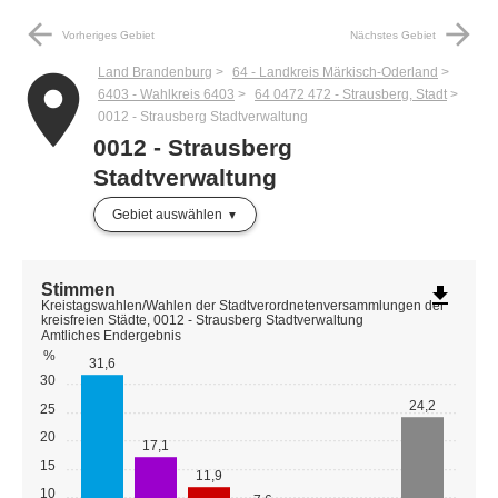
arrow_back
arrow_forward
Vorheriges Gebiet
Nächstes Gebiet
Land Brandenburg
64 - Landkreis Märkisch-Oderland
place
6403 - Wahlkreis 6403
64 0472 472 - Strausberg, Stadt
0012 - Strausberg Stadtverwaltung
0012 - Strausberg
Stadtverwaltung
Gebiet auswählen
Stimmen
file_download
Kreistagswahlen/Wahlen der Stadtverordnetenversammlungen der
kreisfreien Städte, 0012 - Strausberg Stadtverwaltung
Amtliches Endergebnis
%
31,6
30
24,2
25
20
17,1
15
11,9
10