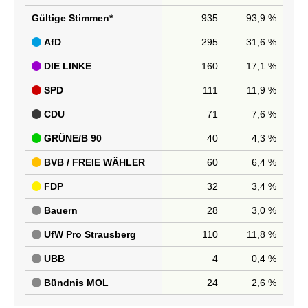
Gültige Stimmen*
935
93,9 %
AfD
295
31,6 %
DIE LINKE
160
17,1 %
SPD
111
11,9 %
CDU
71
7,6 %
GRÜNE/B 90
40
4,3 %
BVB / FREIE WÄHLER
60
6,4 %
FDP
32
3,4 %
Bauern
28
3,0 %
UfW Pro Strausberg
110
11,8 %
UBB
4
0,4 %
Bündnis MOL
24
2,6 %