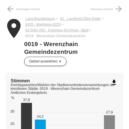
arrow_back
arrow_forward
Vorheriges Gebiet
Nächstes Gebiet
Land Brandenburg
62 - Landkreis Elbe-Elster
place
6205 - Wahlkreis 6205
62 0092 092 - Doberlug-Kirchhain, Stadt
0019 - Werenzhain Gemeindezentrum
0019 - Werenzhain
Gemeindezentrum
Gebiet auswählen
Stimmen
file_download
Kreistagswahlen/Wahlen der Stadtverordnetenversammlungen der
kreisfreien Städte, 0019 - Werenzhain Gemeindezentrum
Amtliches Endergebnis
%
37,8
30
27,9
24,2
20