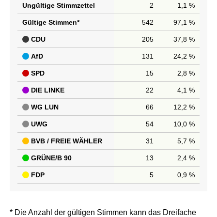
Ungültige Stimmzettel
2
1,1 %
Gültige Stimmen*
542
97,1 %
CDU
205
37,8 %
AfD
131
24,2 %
SPD
15
2,8 %
DIE LINKE
22
4,1 %
WG LUN
66
12,2 %
UWG
54
10,0 %
BVB / FREIE WÄHLER
31
5,7 %
GRÜNE/B 90
13
2,4 %
FDP
5
0,9 %
* Die Anzahl der gültigen Stimmen kann das Dreifache