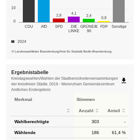
10
4,1
2,8
2,4
0,9
0
GRÜNE/B
CDU
AfD
SPD
DIE
FDP
Sonstige
LINKE
90
2024
© Landeswahlleiter Brandenburg/Amt für Statistik Berlin-Brandenburg
Ergebnistabelle
Ergebnistabelle
Kreistagswahlen/Wahlen der Stadtverordnetenversammlungen
file_download
der kreisfreien Städte, 0019 - Werenzhain Gemeindezentrum
Amtliches Endergebnis
Merkmal
Stimmen
Anzahl
Anteil
Wahlberechtigte
303
-
Wählende
186
61,4 %