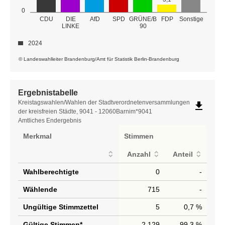
0
GRÜNE/B
CDU
DIE
AfD
SPD
FDP
Sonstige
LINKE
90
2024
© Landeswahlleiter Brandenburg/Amt für Statistik Berlin-Brandenburg
Ergebnistabelle
Ergebnistabelle
Kreistagswahlen/Wahlen der Stadtverordnetenversammlungen
file_download
der kreisfreien Städte, 9041 - 12060Barnim*9041
Amtliches Endergebnis
Merkmal
Stimmen
Anzahl
Anteil
Wahlberechtigte
0
-
Wählende
715
-
Ungültige Stimmzettel
5
0,7 %
Gültige Stimmen*
2.129
99,3 %