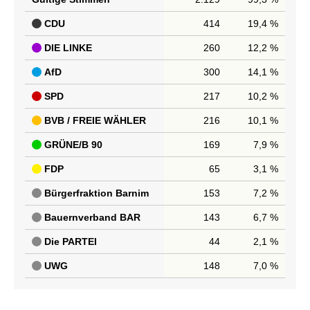
CDU
414
19,4 %
DIE LINKE
260
12,2 %
AfD
300
14,1 %
SPD
217
10,2 %
BVB / FREIE WÄHLER
216
10,1 %
GRÜNE/B 90
169
7,9 %
FDP
65
3,1 %
Bürgerfraktion Barnim
153
7,2 %
Bauernverband BAR
143
6,7 %
Die PARTEI
44
2,1 %
UWG
148
7,0 %