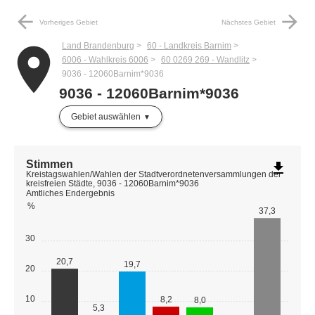
arrow_back
arrow_forward
Vorheriges Gebiet
Nächstes Gebiet
Land Brandenburg
60 - Landkreis Barnim
place
6006 - Wahlkreis 6006
60 0269 269 - Wandlitz
9036 - 12060Barnim*9036
9036 - 12060Barnim*9036
Gebiet auswählen
Stimmen
file_download
Kreistagswahlen/Wahlen der Stadtverordnetenversammlungen der
kreisfreien Städte, 9036 - 12060Barnim*9036
Amtliches Endergebnis
%
37,3
30
20,7
19,7
20
10
8,2
8,0
5,3