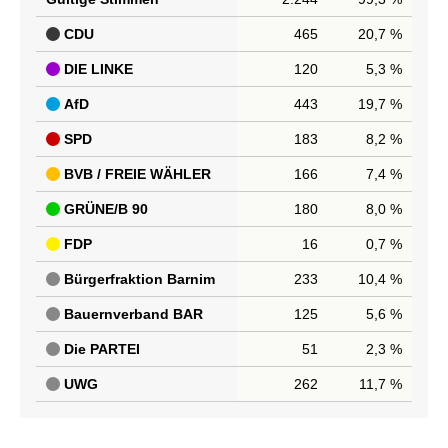
CDU
465
20,7 %
DIE LINKE
120
5,3 %
AfD
443
19,7 %
SPD
183
8,2 %
BVB / FREIE WÄHLER
166
7,4 %
GRÜNE/B 90
180
8,0 %
FDP
16
0,7 %
Bürgerfraktion Barnim
233
10,4 %
Bauernverband BAR
125
5,6 %
Die PARTEI
51
2,3 %
UWG
262
11,7 %