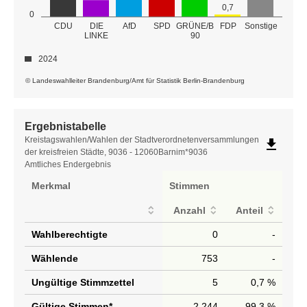
0,7
0
GRÜNE/B
CDU
DIE
AfD
SPD
FDP
Sonstige
LINKE
90
2024
© Landeswahlleiter Brandenburg/Amt für Statistik Berlin-Brandenburg
Ergebnistabelle
Ergebnistabelle
Kreistagswahlen/Wahlen der Stadtverordnetenversammlungen
file_download
der kreisfreien Städte, 9036 - 12060Barnim*9036
Amtliches Endergebnis
Merkmal
Stimmen
Anzahl
Anteil
Wahlberechtigte
0
-
Wählende
753
-
Ungültige Stimmzettel
5
0,7 %
Gültige Stimmen*
2.244
99,3 %