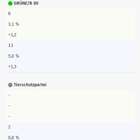
GRÜNE/B 90
8
3,1 %
+1,2
13
5,0 %
+1,3
Tierschutzpartei
-
-
-
2
0,8 %