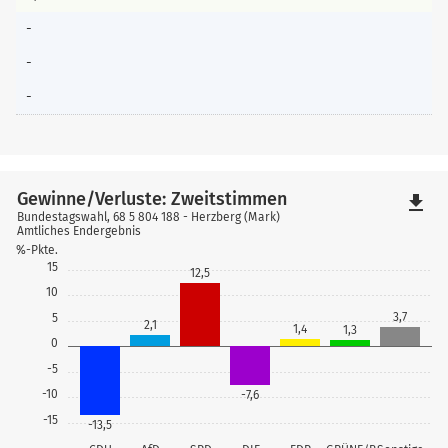
-
-
-
Gewinne/Verluste: Zweitstimmen
file_download
Bundestagswahl, 68 5 804 188 - Herzberg (Mark)
Amtliches Endergebnis
%-Pkte.
15
12,5
10
3,7
5
2,1
1,4
1,3
0
-5
-10
-7,6
-15
-13,5