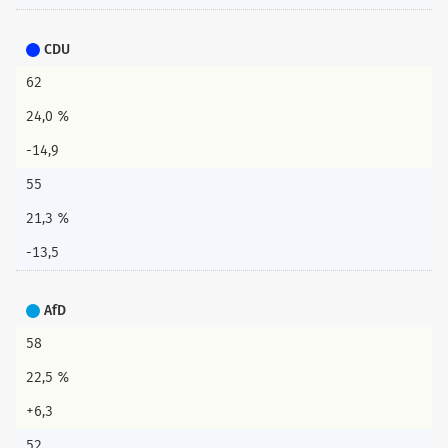
CDU
62
24,0 %
-14,9
55
21,3 %
-13,5
AfD
58
22,5 %
+6,3
52