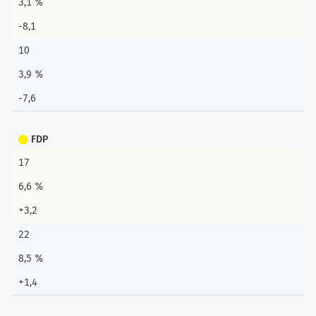
3,1 %
-8,1
10
3,9 %
-7,6
FDP
17
6,6 %
+3,2
22
8,5 %
+1,4