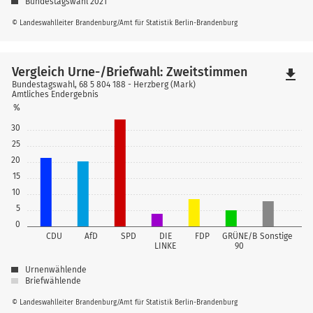
Bundestagswahl 2021
© Landeswahlleiter Brandenburg/Amt für Statistik Berlin-Brandenburg
Vergleich Urne-/Briefwahl: Zweitstimmen
file_download
Bundestagswahl, 68 5 804 188 - Herzberg (Mark)
Amtliches Endergebnis
%
30
25
20
15
10
5
0
CDU
AfD
SPD
DIE
FDP
GRÜNE/B
Sonstige
LINKE
90
Urnenwählende
Briefwählende
© Landeswahlleiter Brandenburg/Amt für Statistik Berlin-Brandenburg