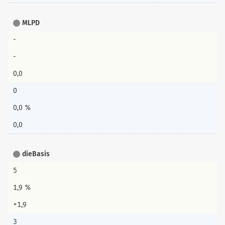
MLPD
-
-
0,0
0
0,0 %
0,0
dieBasis
5
1,9 %
+1,9
3