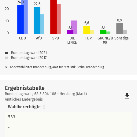
24,0
22,5
20
8,9
10
6,6
3,1
3,1
0
CDU
AfD
SPD
DIE
FDP
GRÜNE/B
Sonstige
LINKE
90
Bundestagswahl 2021
Bundestagswahl 2017
© Landeswahlleiter Brandenburg/Amt für Statistik Berlin-Brandenburg
Ergebnistabelle
Ergebnistabelle
Bundestagswahl, 68 5 804 188 - Herzberg (Mark)
file_download
Amtliches Endergebnis
Wahlberechtigte
533
-