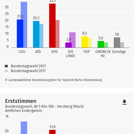
33,3
30
25
21,3
20,2
20
15
8,5
10
7,8
5,0
3,9
5
0
CDU
AfD
SPD
DIE
FDP
GRÜNE/B
Sonstige
LINKE
90
Bundestagswahl 2021
Bundestagswahl 2017
© Landeswahlleiter Brandenburg/Amt für Statistik Berlin-Brandenburg
Erststimmen
file_download
Bundestagswahl, 68 5 804 188 - Herzberg (Mark)
Amtliches Endergebnis
%
31,8
30