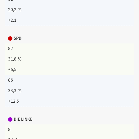
20,2 %
+2,1
SPD
82
31,8 %
+6,5
86
33,3 %
+12,5
DIE LINKE
8