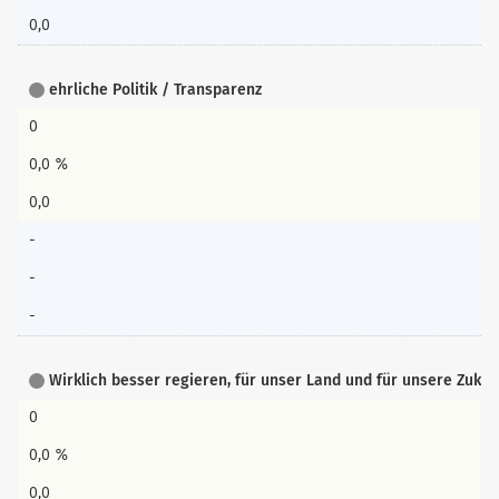
0,0
ehrliche Politik / Transparenz
0
0,0 %
0,0
-
-
-
Wirklich besser regieren, für unser Land und für unsere Zukunf
0
0,0 %
0,0