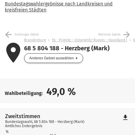
Bundestagswahlergebnisse nach Landkreisen und
kreisfreien Städten
arrow_back
arrow_forward
Vorheriges Gebiet
Nächstes Gebiet
Brandenburg
56 - Prignitz – Ostprignitz-Ruppin – Havelland I
6
place
68 5 804 188 - Herzberg (Mark)
Anderes Gebiet auswählen
49,0
%
Wahlbeteiligung:
Zweitstimmen
file_download
Bundestagswahl, 68 5 804 188 - Herzberg (Mark)
Amtliches Endergebnis
%