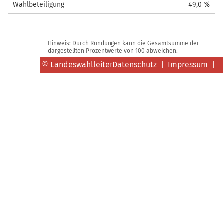
Wahlbeteiligung
49,0 %
Hinweis: Durch Rundungen kann die Gesamtsumme der
dargestellten Prozentwerte von 100 abweichen.
© Landeswahlleiter
Datenschutz
|
Impressum
|
Brandenburg
Kontakt
|
Barrierefreiheit