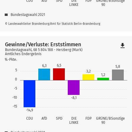
CDU
AfD
SPD
DIE
FDP
GRÜNE/B
Sonstige
LINKE
90
Bundestagswahl 2021
© Landeswahlleiter Brandenburg/Amt für Statistik Berlin-Brandenburg
Gewinne/Verluste: Erststimmen
file_download
Bundestagswahl, 68 5 804 188 - Herzberg (Mark)
Amtliches Endergebnis
%-Pkte.
6,5
6,3
5,8
5
3,2
1,2
0
-5
-10
-8,1
-15
-14,9
CDU
AfD
SPD
DIE
FDP
GRÜNE/B
Sonstige
LINKE
90