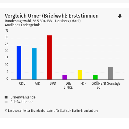
Vergleich Urne-/Briefwahl: Erststimmen
file_download
Bundestagswahl, 68 5 804 188 - Herzberg (Mark)
Amtliches Endergebnis
%
30
25
20
15
10
5
0
CDU
AfD
SPD
DIE
FDP
GRÜNE/B
Sonstige
LINKE
90
Urnenwählende
Briefwählende
© Landeswahlleiter Brandenburg/Amt für Statistik Berlin-Brandenburg