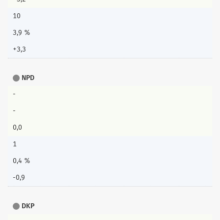
10
3,9 %
+3,3
NPD
-
-
0,0
1
0,4 %
-0,9
DKP