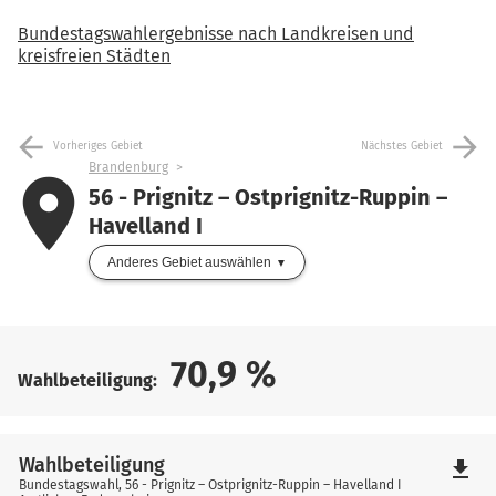
Bundestagswahlergebnisse nach Landkreisen und
kreisfreien Städten
arrow_back
arrow_forward
Vorheriges Gebiet
Nächstes Gebiet
Brandenburg
place
56 - Prignitz – Ostprignitz-Ruppin –
Havelland I
Anderes Gebiet auswählen
70,9
%
Wahlbeteiligung:
Wahlbeteiligung
file_download
Bundestagswahl, 56 - Prignitz – Ostprignitz-Ruppin – Havelland I