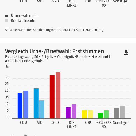
CDU
AfD
SPD
DIE
FDP
GRÜNE/B
Sonstige
LINKE
90
Urnenwählende
Briefwählende
© Landeswahlleiter Brandenburg/Amt für Statistik Berlin-Brandenburg
Vergleich Urne-/Briefwahl: Erststimmen
file_download
Bundestagswahl, 56 - Prignitz – Ostprignitz-Ruppin – Havelland I
Amtliches Endergebnis
%
30
25
20
15
10
5
0
CDU
AfD
SPD
DIE
FDP
GRÜNE/B
Sonstige
LINKE
90