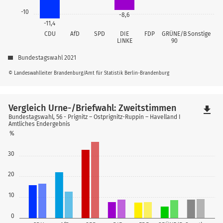
-10
-8,6
-11,4
CDU
AfD
SPD
DIE
FDP
GRÜNE/B
Sonstige
LINKE
90
Bundestagswahl 2021
© Landeswahlleiter Brandenburg/Amt für Statistik Berlin-Brandenburg
Vergleich Urne-/Briefwahl: Zweitstimmen
file_download
Bundestagswahl, 56 - Prignitz – Ostprignitz-Ruppin – Havelland I
Amtliches Endergebnis
%
30
20
10
0