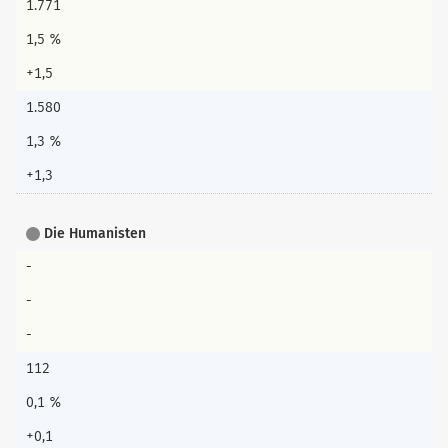
1.771
1,5 %
+1,5
1.580
1,3 %
+1,3
Die Humanisten
-
-
-
112
0,1 %
+0,1