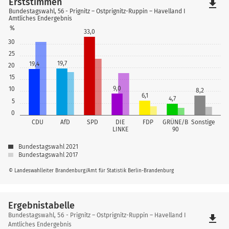
Erststimmen
file_download
Bundestagswahl, 56 - Prignitz – Ostprignitz-Ruppin – Havelland I
Amtliches Endergebnis
%
33,0
30
25
19,7
19,4
20
15
9,0
10
8,2
6,1
4,7
5
0
CDU
AfD
SPD
DIE
FDP
GRÜNE/B
Sonstige
LINKE
90
Bundestagswahl 2021
Bundestagswahl 2017
© Landeswahlleiter Brandenburg/Amt für Statistik Berlin-Brandenburg
Ergebnistabelle
Ergebnistabelle
Bundestagswahl, 56 - Prignitz – Ostprignitz-Ruppin – Havelland I
file_download
Amtliches Endergebnis