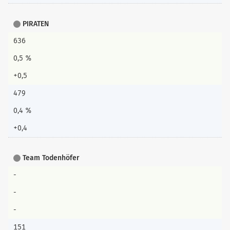
PIRATEN
636
0,5 %
+0,5
479
0,4 %
+0,4
Team Todenhöfer
-
-
-
151