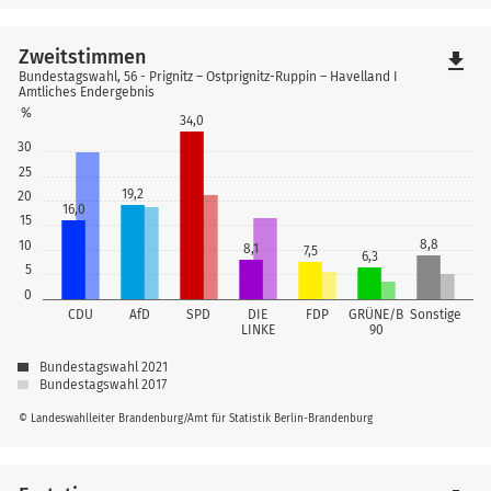
Zweitstimmen
file_download
Bundestagswahl, 56 - Prignitz – Ostprignitz-Ruppin – Havelland I
Amtliches Endergebnis
%
34,0
30
25
19,2
20
16,0
15
8,8
10
8,1
7,5
6,3
5
0
CDU
AfD
SPD
DIE
FDP
GRÜNE/B
Sonstige
LINKE
90
Bundestagswahl 2021
Bundestagswahl 2017
© Landeswahlleiter Brandenburg/Amt für Statistik Berlin-Brandenburg