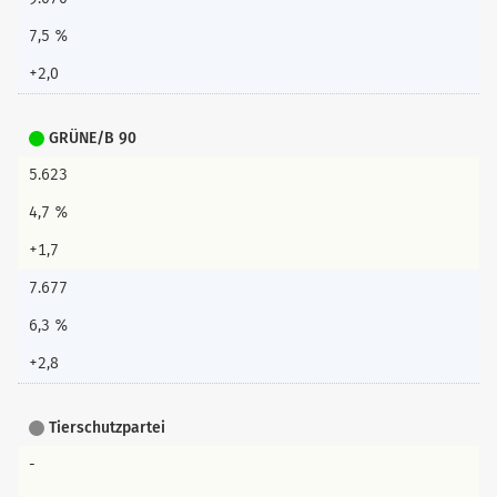
7,5 %
+2,0
GRÜNE/B 90
5.623
4,7 %
+1,7
7.677
6,3 %
+2,8
Tierschutzpartei
-