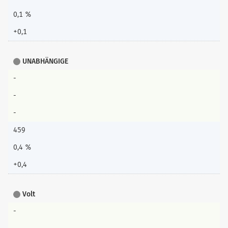
0,1 %
+0,1
UNABHÄNGIGE
-
-
-
459
0,4 %
+0,4
Volt
-