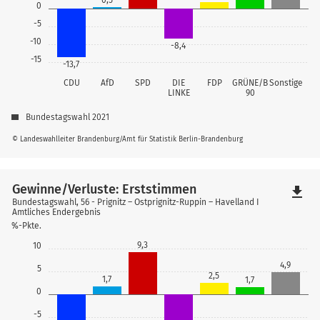
0,5
0
-5
-10
-8,4
-15
-13,7
CDU
AfD
SPD
DIE
FDP
GRÜNE/B
Sonstige
LINKE
90
Bundestagswahl 2021
© Landeswahlleiter Brandenburg/Amt für Statistik Berlin-Brandenburg
Gewinne/Verluste: Erststimmen
file_download
Bundestagswahl, 56 - Prignitz – Ostprignitz-Ruppin – Havelland I
Amtliches Endergebnis
%-Pkte.
9,3
10
4,9
5
2,5
1,7
1,7
0
-5