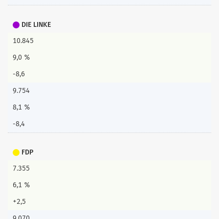
DIE LINKE
10.845
9,0 %
-8,6
9.754
8,1 %
-8,4
FDP
7.355
6,1 %
+2,5
9.070