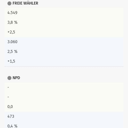
FREIE WÄHLER
4.549
3,8 %
+2,5
3.060
2,5 %
+1,5
NPD
-
-
0,0
473
0,4 %