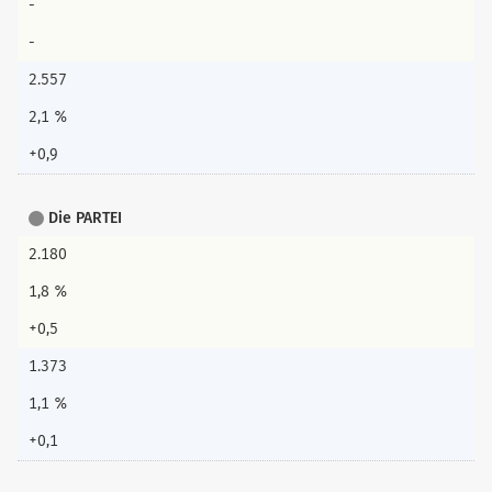
-
-
2.557
2,1 %
+0,9
Die PARTEI
2.180
1,8 %
+0,5
1.373
1,1 %
+0,1