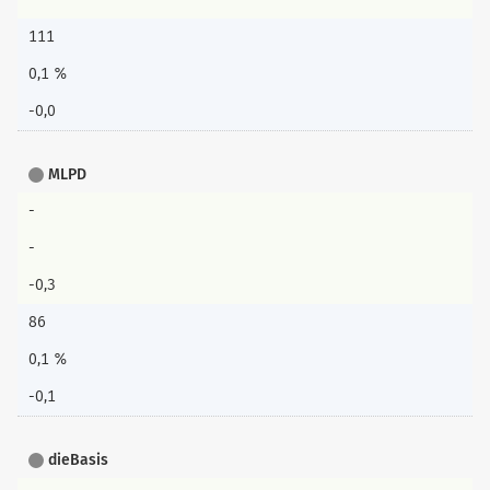
111
0,1 %
-0,0
MLPD
-
-
-0,3
86
0,1 %
-0,1
dieBasis