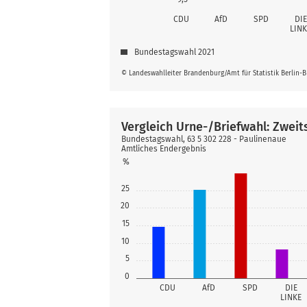
CDU
AfD
SPD
DIE
LINK
Bundestagswahl 2021
© Landeswahlleiter Brandenburg/Amt für Statistik Berlin-
Vergleich Urne-/Briefwahl: Zwei
Bundestagswahl, 63 5 302 228 - Paulinenaue
Amtliches Endergebnis
%
25
20
15
10
5
0
CDU
AfD
SPD
DIE
LINKE