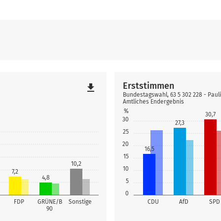
Erststimmen
file_download
Bundestagswahl, 63 5 302 228 - Pau
Amtliches Endergebnis
%
30,7
30
27,3
25
20
16,5
15
10,2
10
7,2
4,8
5
0
FDP
GRÜNE/B
Sonstige
CDU
AfD
SPD
90