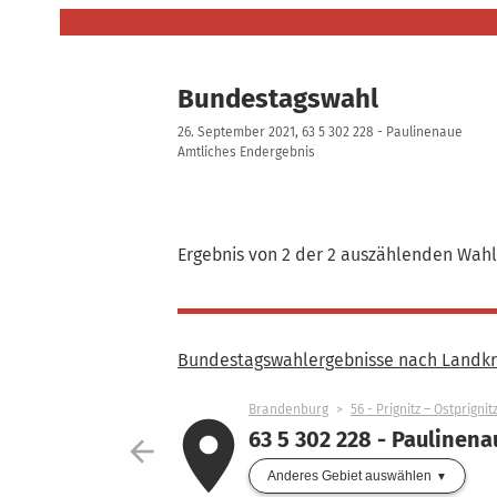
Bundestagswahl
26. September 2021, 63 5 302 228 - Paulinenaue
Amtliches Endergebnis
Ergebnis von 2 der 2 auszählenden Wahl
Bundestagswahlergebnisse nach Landkre
Brandenburg
56 - Prignitz – Ostprigni
place
63 5 302 228 - Paulinena
arrow_back
Anderes Gebiet auswählen