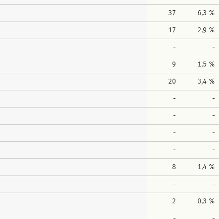
37
6,3 %
17
2,9 %
-
-
9
1,5 %
20
3,4 %
-
-
-
-
-
-
-
-
8
1,4 %
-
-
2
0,3 %
-
-