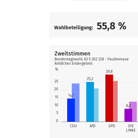
55,8
%
Wahlbeteiligung:
Zweitstimmen
Bundestagswahl, 63 5 302 228 - Paulinenaue
Amtliches Endergebnis
%
29,8
25,2
25
20
14,7
15
10
8,2
5
0
CDU
AfD
SPD
DIE
LINKE