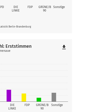
SPD
DIE
FDP
GRÜNE/B
Sonstige
LINKE
90
atistik Berlin-Brandenburg
hl: Erststimmen
file_download
linenaue
DIE
FDP
GRÜNE/B
Sonstige
LINKE
90