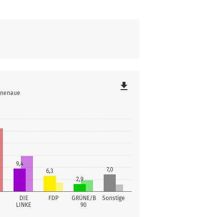
file_download
linenaue
9,4
7,0
6,3
2,9
DIE
FDP
GRÜNE/B
Sonstige
LINKE
90