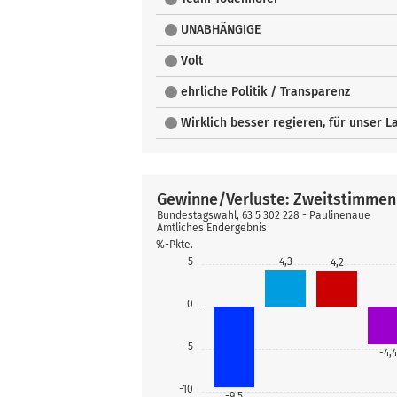
UNABHÄNGIGE
Volt
ehrliche Politik / Transparenz
Wirklich besser regieren, für unser L
Gewinne/Verluste: Zweitstimmen
Bundestagswahl, 63 5 302 228 - Paulinenaue
Amtliches Endergebnis
%-Pkte.
5
4,3
4,2
0
-5
-4,4
-10
-9,5