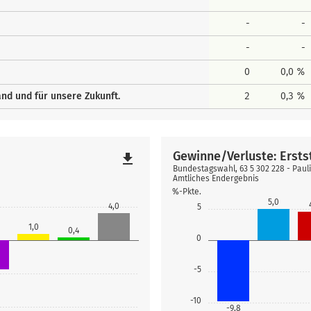
-
-
-
-
0
0,0 %
and und für unsere Zukunft.
2
0,3 %
Gewinne/Verluste: Erst
file_download
Bundestagswahl, 63 5 302 228 - Pau
Amtliches Endergebnis
%-Pkte.
5,0
4,0
5
1,0
0,4
0
-5
-10
-9,8