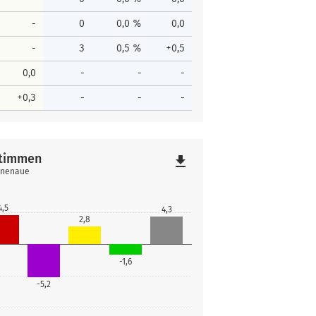
-
0
0,0 %
0,0
-
3
0,5 %
+0,5
0,0
-
-
-
+0,3
-
-
-
stimmen
file_download
linenaue
4,5
4,3
2,8
-1,6
-5,2