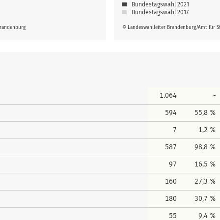
Bundestagswahl 2021
Bundestagswahl 2017
Brandenburg
© Landeswahlleiter Brandenburg/Amt für St
1.064
-
594
55,8 %
7
1,2 %
587
98,8 %
97
16,5 %
160
27,3 %
180
30,7 %
55
9,4 %