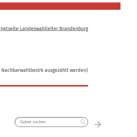
rnetseite Landeswahlleiter Brandenburg
em Nachbarwahlbezirk ausgezählt werden)
search
arrow_forward