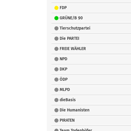
FDP
GRÜNE/B 90
Tierschutzpartei
Die PARTEI
FREIE WÄHLER
NPD
DKP
ÖDP
MLPD
dieBasis
Die Humanisten
PIRATEN
Team Todenhöfer