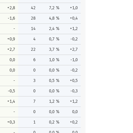
+2,8
42
7,2 %
+1,0
-1,6
28
4,8 %
+0,4
-
14
2,4 %
+1,2
+0,9
4
0,7 %
-0,2
+2,7
22
3,7 %
+2,7
0,0
6
1,0 %
-1,0
0,0
0
0,0 %
-0,2
-
3
0,5 %
+0,5
-0,5
0
0,0 %
-0,3
+1,4
7
1,2 %
+1,2
-
0
0,0 %
0,0
+0,3
1
0,2 %
+0,2
-
0
0,0 %
0,0