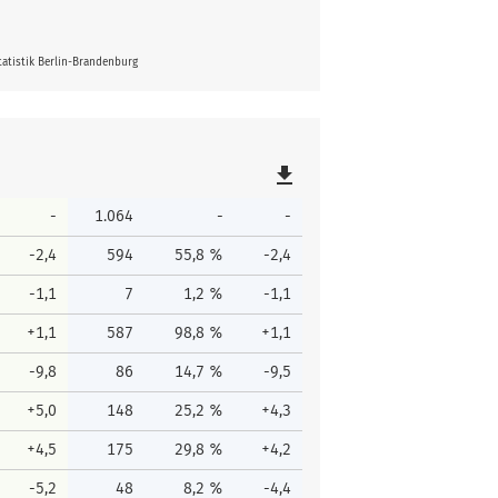
atistik Berlin-Brandenburg
file_download
-
1.064
-
-
-2,4
594
55,8 %
-2,4
-1,1
7
1,2 %
-1,1
+1,1
587
98,8 %
+1,1
-9,8
86
14,7 %
-9,5
+5,0
148
25,2 %
+4,3
+4,5
175
29,8 %
+4,2
-5,2
48
8,2 %
-4,4