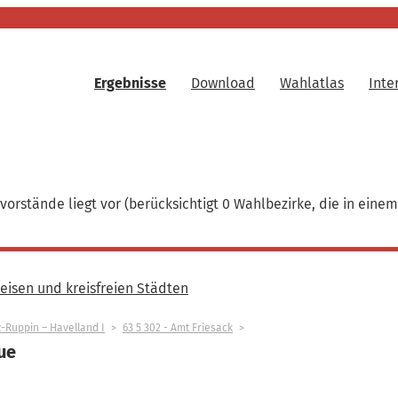
Ergebnisse
Download
Wahlatlas
Inte
vorstände liegt vor (berücksichtigt 0 Wahlbezirke, die in ein
isen und kreisfreien Städten
tz-Ruppin – Havelland I
63 5 302 - Amt Friesack
ue