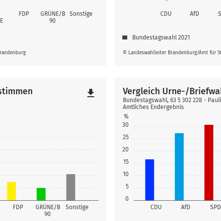
FDP
GRÜNE/B
Sonstige
CDU
AfD
E
90
Bundestagswahl 2021
Brandenburg
© Landeswahlleiter Brandenburg/Amt für St
tstimmen
Vergleich Urne-/Briefwa
file_download
Bundestagswahl, 63 5 302 228 - Pau
Amtliches Endergebnis
%
30
25
20
15
10
5
0
FDP
GRÜNE/B
Sonstige
CDU
AfD
SPD
90