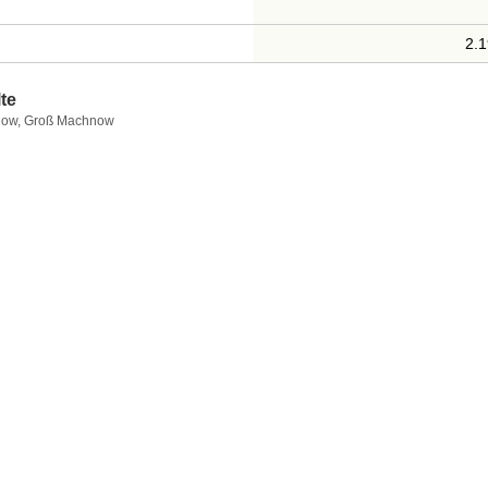
2.
te
hnow, Groß Machnow
Erreichter Platz
1
Erreichter Platz
St
1
Erreichter Platz
St
2
1
Erreichter Platz
St
1
2
3