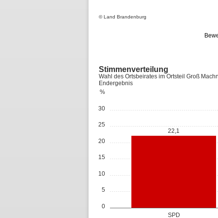
© Land Brandenburg
Bewe
Stimmenverteilung
Wahl des Ortsbeirates im Ortsteil Groß Ma
Endergebnis
%
30
25
22,1
20
15
10
5
0
SPD