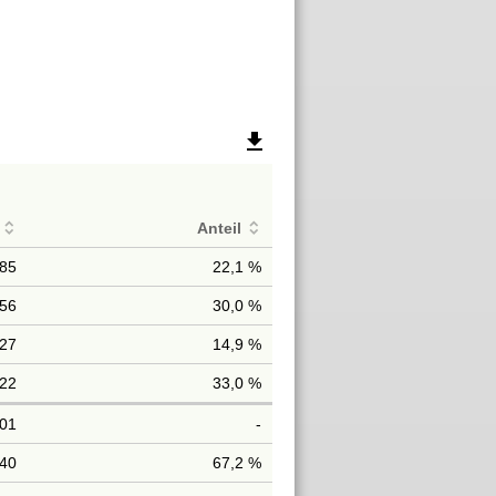
file_download
Anteil
85
22,1 %
56
30,0 %
27
14,9 %
22
33,0 %
101
-
40
67,2 %