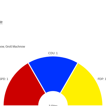
te
chnow, Groß Machnow
CDU: 1
SPD: 1
FDP: 