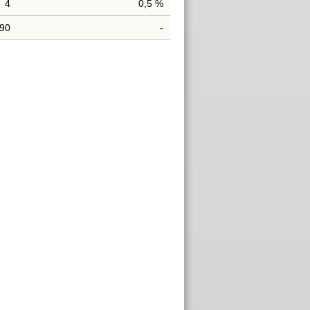
4
0,5 %
190
-
Stimmen
Gewählt
485
Gewählt
immen
Gewählt
506
Gewählt
immen
Gewählt
150
Nachrückend
327
Nicht gewählt
immen
Gewählt
303
Gewählt
235
Nachrückend
184
Nachrückend