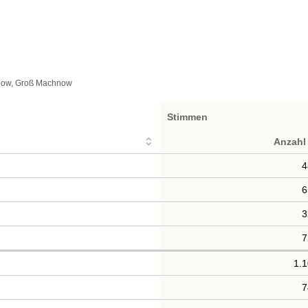
hnow, Groß Machnow
Stimmen
Anzahl
4
6
3
7
1.
7