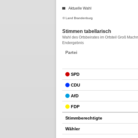
Aktuelle Wahl
© Land Brandenburg
Stimmen tabellarisch
Stimmen
Wahl des Ortsbeirates im Ortsteil Groß Mac
Endergebnis
tabellarisch
Partei
SPD
CDU
AfD
FDP
Stimmberechtigte
Wähler