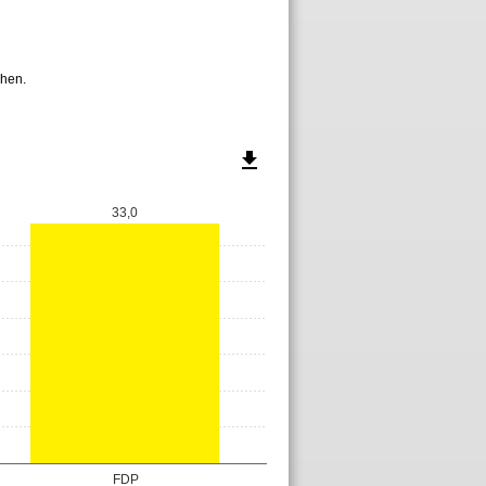
hen.
file_download
33,0
FDP