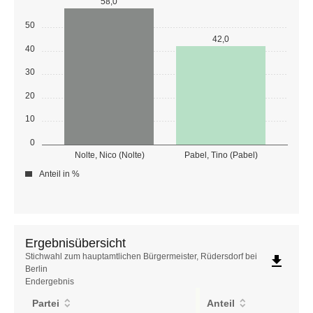
58,0
50
42,0
40
30
20
10
0
Nolte, Nico (Nolte)
Pabel, Tino (Pabel)
Anteil in %
Ergebnisübersicht
Ergebnisübersicht
Stichwahl zum hauptamtlichen Bürgermeister, Rüdersdorf bei
file_download
Berlin
Endergebnis
Partei
Anteil