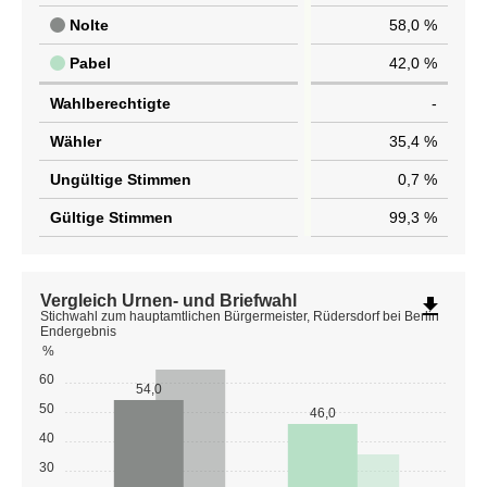
Nolte
58,0 %
Pabel
42,0 %
Wahlberechtigte
-
Wähler
35,4 %
Ungültige Stimmen
0,7 %
Gültige Stimmen
99,3 %
Vergleich Urnen- und Briefwahl
file_download
Stichwahl zum hauptamtlichen Bürgermeister, Rüdersdorf bei Berlin
Endergebnis
%
60
54,0
50
46,0
40
30