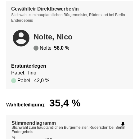
Gewählte/r Direktbewerber/in
Stichwahl zum hauptamtlichen Bürgermeister, Rüdersdorf bei Berlin
Endergebnis
account_circle
Nolte, Nico
Nolte
58,0 %
Erstunterlegen
Pabel, Tino
Pabel
42,0 %
35,4
%
Wahlbeteiligung:
Stimmendiagramm
file_download
Stichwahl zum hauptamtlichen Bürgermeister, Rüdersdorf bei Berlin
Endergebnis
%