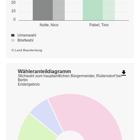
20
10
0
Nolte, Nico
Pabel, Tino
Urnenwahl
Briefwahl
© Land Brandenburg
Wähleranteildiagramm
file_download
Stichwahl zum hauptamtlichen Bürgermeister, Rüdersdorf bei
Berlin
Endergebnis