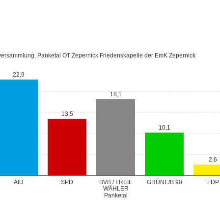
ersammlung, Panketal OT Zepernick Friedenskapelle der EmK Zepernick
22,9
18,1
13,5
10,1
2,6
GRÜNE/B 90
AfD
SPD
BVB / FREIE
FDP
WÄHLER
Panketal