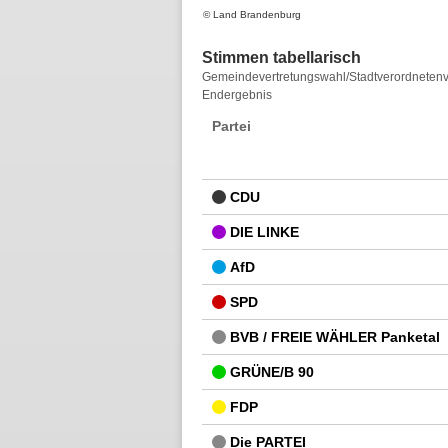
© Land Brandenburg
Stimmen tabellarisch
Stimmen
Gemeindevertretungswahl/Stadtverordnetenv
Endergebnis
tabellarisch
Partei
CDU
DIE LINKE
AfD
SPD
BVB / FREIE WÄHLER Panketal
GRÜNE/B 90
FDP
Die PARTEI