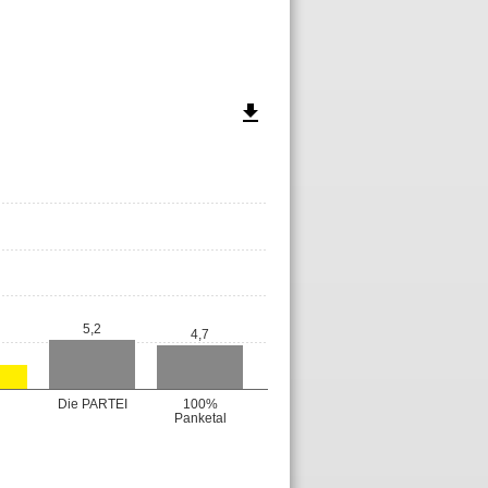
file_download
5,2
4,7
Die PARTEI
100%
Panketal