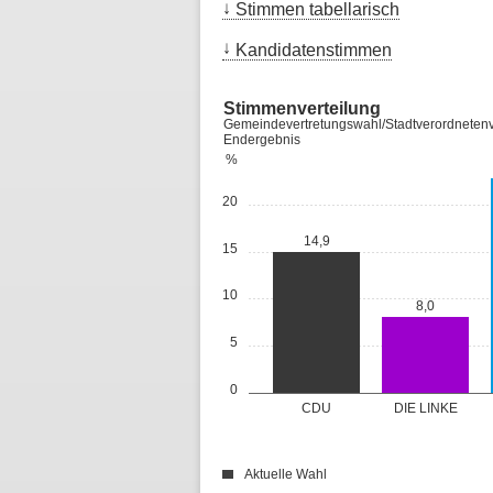
Stimmen tabellarisch
Kandidatenstimmen
Stimmenverteilung
Gemeindevertretungswahl/Stadtverordnetenv
Endergebnis
%
20
14,9
15
10
8,0
5
0
CDU
DIE LINKE
Aktuelle Wahl