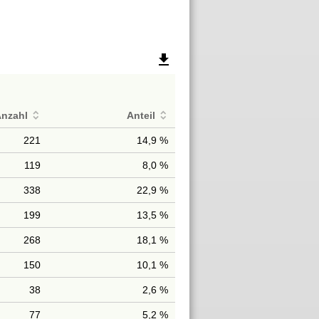
file_download
Anzahl
Anteil
221
14,9 %
119
8,0 %
338
22,9 %
199
13,5 %
268
18,1 %
150
10,1 %
38
2,6 %
77
5,2 %