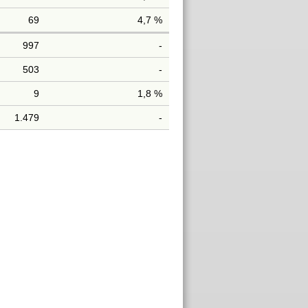
69
4,7 %
997
-
503
-
9
1,8 %
1.479
-
Stimmen
47
Stimmen
43
37
Stimmen
4