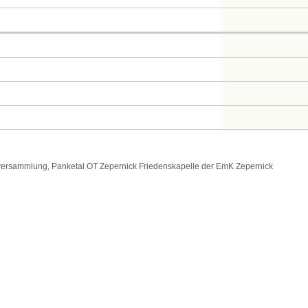
ersammlung, Panketal OT Zepernick Friedenskapelle der EmK Zepernick
me
hristin
rname
dreé
es
ame
, Frank