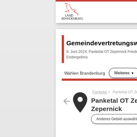
Gemeindevertretungsw
9. Juni 2024, Panketal OT Zepernick Frie
Endergebnis
Weiteres
Wahlen Brandenburg
Panketal
Panketal OT Z
place
arrow_back
Panketal OT Z
Zepernick
Anderes Gebiet auswäh