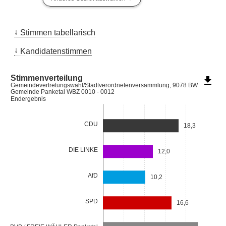
Stimmen tabellarisch
Kandidatenstimmen
Stimmenverteilung
file_download
Gemeindevertretungswahl/Stadtverordnetenversammlung, 9078 BW
Gemeinde Panketal WBZ 0010 - 0012
Endergebnis
CDU
18,3
DIE LINKE
12,0
AfD
10,2
SPD
16,6