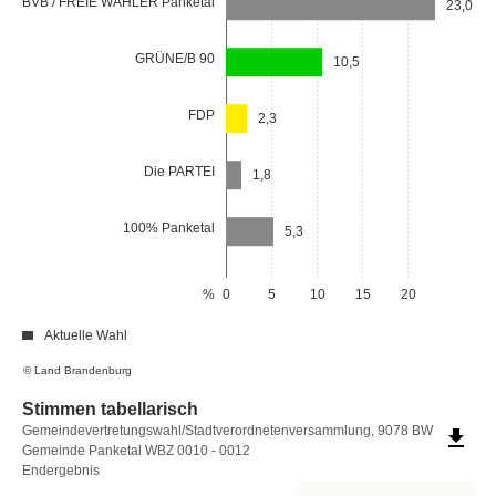
BVB / FREIE WÄHLER Panketal
23,0
GRÜNE/B 90
10,5
FDP
2,3
Die PARTEI
1,8
100% Panketal
5,3
%
0
5
10
15
20
Aktuelle Wahl
© Land Brandenburg
Stimmen tabellarisch
Stimmen
Gemeindevertretungswahl/Stadtverordnetenversammlung, 9078 BW
file_download
Gemeinde Panketal WBZ 0010 - 0012
tabellarisch
Endergebnis