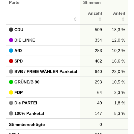
Partei
Stimmen
Anzahl
Anteil
CDU
509
18,3 %
DIE LINKE
334
12,0 %
AfD
283
10,2 %
SPD
462
16,6 %
BVB / FREIE WÄHLER Panketal
640
23,0 %
GRÜNE/B 90
293
10,5 %
FDP
64
2,3 %
Die PARTEI
49
1,8 %
100% Panketal
147
5,3 %
Stimmberechtigte
0
-