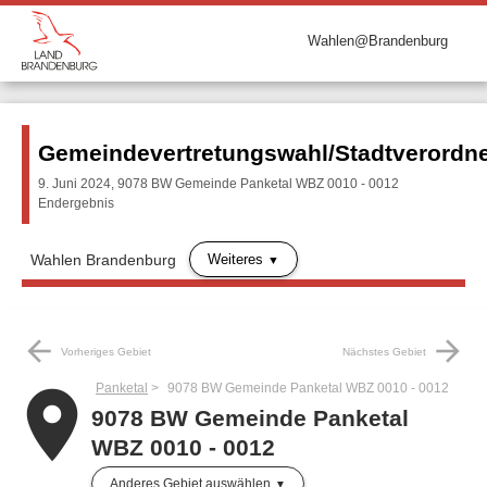
Wahlen@Brandenburg
Gemeindevertretungswahl/Stadtverord
9. Juni 2024, 9078 BW Gemeinde Panketal WBZ 0010 - 0012
Endergebnis
Weiteres
Wahlen Brandenburg
arrow_back
arrow_forward
Vorheriges Gebiet
Nächstes Gebiet
Panketal
9078 BW Gemeinde Panketal WBZ 0010 - 0012
place
9078 BW Gemeinde Panketal
WBZ 0010 - 0012
Anderes Gebiet auswählen