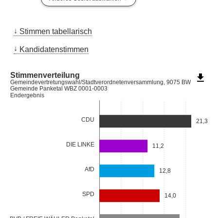
Stimmen tabellarisch
Kandidatenstimmen
Stimmenverteilung
file_download
Gemeindevertretungswahl/Stadtverordnetenversammlung, 9075 BW
Gemeinde Panketal WBZ 0001-0003
Endergebnis
CDU
21,3
DIE LINKE
11,2
AfD
12,8
SPD
14,0