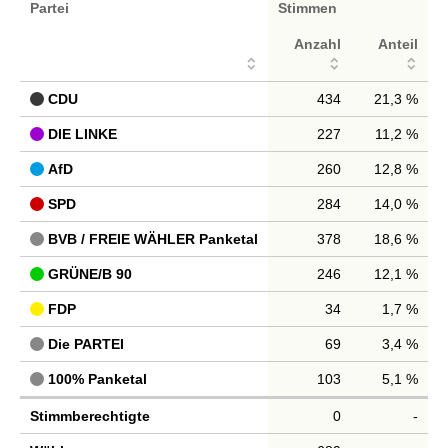
Partei
Stimmen
Anzahl
Anteil
CDU
434
21,3 %
DIE LINKE
227
11,2 %
AfD
260
12,8 %
SPD
284
14,0 %
BVB / FREIE WÄHLER Panketal
378
18,6 %
GRÜNE/B 90
246
12,1 %
FDP
34
1,7 %
Die PARTEI
69
3,4 %
100% Panketal
103
5,1 %
Stimmberechtigte
0
-