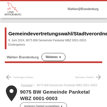
Wahlen@Brandenburg
Gemeindevertretungswahl/Stadtverord
9. Juni 2024, 9075 BW Gemeinde Panketal WBZ 0001-0003
Endergebnis
Weiteres
Wahlen Brandenburg
arrow_back
arrow_forward
Vorheriges Gebiet
Nächstes Gebiet
Panketal
9075 BW Gemeinde Panketal WBZ 0001-0003
place
9075 BW Gemeinde Panketal
WBZ 0001-0003
Anderes Gebiet auswählen