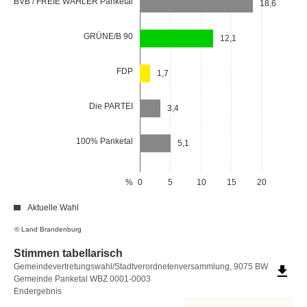
BVB / FREIE WÄHLER Panketal
18,6
GRÜNE/B 90
12,1
FDP
1,7
Die PARTEI
3,4
100% Panketal
5,1
%
0
5
10
15
20
Aktuelle Wahl
© Land Brandenburg
Stimmen tabellarisch
Stimmen
Gemeindevertretungswahl/Stadtverordnetenversammlung, 9075 BW
file_download
Gemeinde Panketal WBZ 0001-0003
tabellarisch
Endergebnis