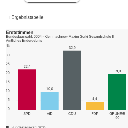
Ergebnistabelle
Erststimmen
Bundestagswahl, 0004 - Kleinmachnow Maxim Gorki Gesamtschule II
Amtliches Endergebnis
%
32,9
30
25
22,4
19,9
20
15
10,0
10
4,4
5
0
GRÜNE/B
SPD
AfD
CDU
FDP
90
Bundestagswahl 2025