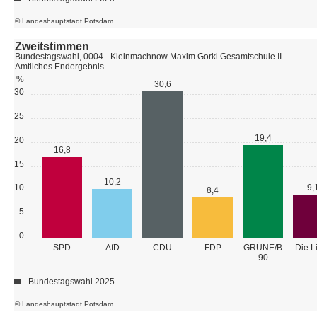
© Landeshauptstadt Potsdam
Zweitstimmen
Bundestagswahl, 0004 - Kleinmachnow Maxim Gorki Gesamtschule II
Amtliches Endergebnis
%
30,6
30
25
19,4
20
16,8
15
10,2
10
9,
8,4
5
0
GRÜNE/B
SPD
AfD
CDU
FDP
Die L
90
Bundestagswahl 2025
© Landeshauptstadt Potsdam