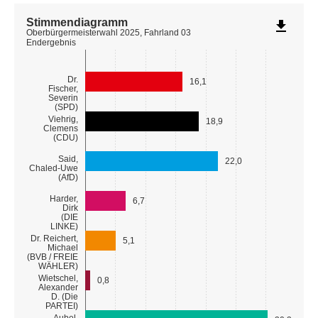
Stimmendiagramm
file_download
Oberbürgermeisterwahl 2025, Fahrland 03
Endergebnis
Dr.
16,1
Fischer,
Severin
(SPD)
Viehrig,
18,9
Clemens
(CDU)
Said,
22,0
Chaled-Uwe
(AfD)
Harder,
6,7
Dirk
(DIE
LINKE)
Dr. Reichert,
5,1
Michael
(BVB / FREIE
WÄHLER)
Wietschel,
0,8
Alexander
D. (Die
PARTEI)
Aubel,