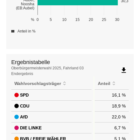
30,3
Noosha
(EB:Aubel)
%
0
5
10
15
20
25
30
Anteil in %
Ergebnistabelle
Ergebnistabelle
Oberbürgermeisterwahl 2025, Fahrland 03
file_download
Endergebnis
Wahlvorschlagsträger
Anteil
SPD
16,1 %
CDU
18,9 %
AfD
22,0 %
DIE LINKE
6,7 %
BVB / FREIE WÄHLER
5,1 %