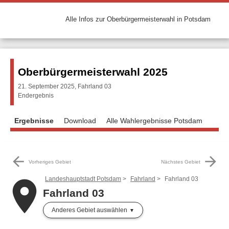
Alle Infos zur Oberbürgermeisterwahl in Potsdam
Oberbürgermeisterwahl 2025
21. September 2025, Fahrland 03
Endergebnis
Ergebnisse
Download
Alle Wahlergebnisse Potsdam
arrow_back
arrow_forward
Vorheriges Gebiet
Nächstes Gebiet
Landeshauptstadt Potsdam
Fahrland
Fahrland 03
place
Fahrland 03
Anderes Gebiet auswählen