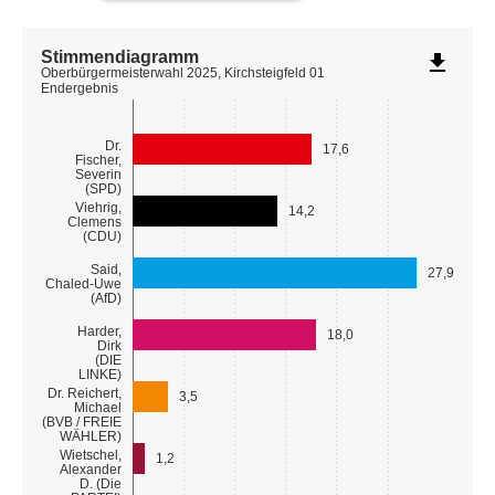
Stimmendiagramm
file_download
Oberbürgermeisterwahl 2025, Kirchsteigfeld 01
Endergebnis
Dr.
17,6
Fischer,
Severin
(SPD)
Viehrig,
14,2
Clemens
(CDU)
Said,
27,9
Chaled-Uwe
(AfD)
Harder,
18,0
Dirk
(DIE
LINKE)
Dr. Reichert,
3,5
Michael
(BVB / FREIE
WÄHLER)
Wietschel,
1,2
Alexander
D. (Die