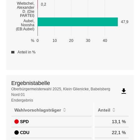
Wietschel,
0,2
Alexander
D. (Die
PARTEI)
Aubel,
47,9
Noosha
(EB:Aubel)
%
0
10
20
30
40
Anteil in %
Ergebnistabelle
Ergebnistabelle
Oberbürgermeisterwahl 2025, Klein Glienicke, Babelsberg
file_download
Nord 01
Endergebnis
Wahlvorschlagsträger
Anteil
SPD
13,1 %
CDU
22,1 %