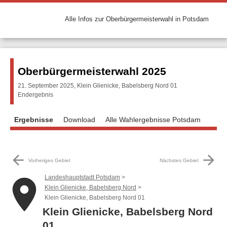
Alle Infos zur Oberbürgermeisterwahl in Potsdam
Oberbürgermeisterwahl 2025
21. September 2025, Klein Glienicke, Babelsberg Nord 01
Endergebnis
Ergebnisse
Download
Alle Wahlergebnisse Potsdam
arrow_back
arrow_forward
Vorheriges Gebiet
Nächstes Gebiet
Landeshauptstadt Potsdam
place
Klein Glienicke, Babelsberg Nord
Klein Glienicke, Babelsberg Nord 01
Klein Glienicke, Babelsberg Nord
01