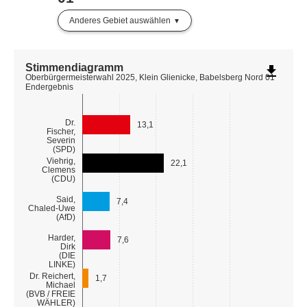
Anderes Gebiet auswählen
Stimmendiagramm
file_download
Oberbürgermeisterwahl 2025, Klein Glienicke, Babelsberg Nord 01
Endergebnis
Dr.
13,1
Fischer,
Severin
(SPD)
Viehrig,
22,1
Clemens
(CDU)
Said,
7,4
Chaled-Uwe
(AfD)
Harder,
7,6
Dirk
(DIE
LINKE)
Dr. Reichert,
1,7
Michael
(BVB / FREIE
WÄHLER)