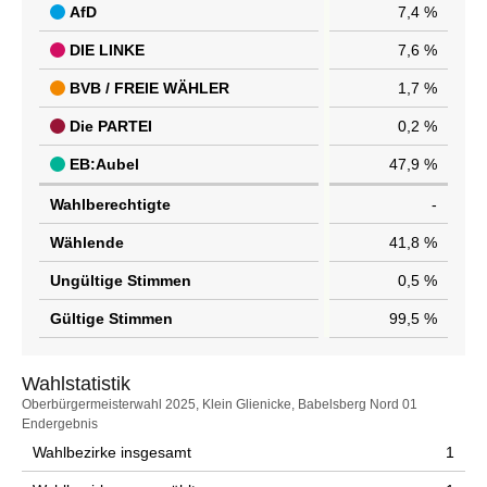
AfD
7,4 %
DIE LINKE
7,6 %
BVB / FREIE WÄHLER
1,7 %
Die PARTEI
0,2 %
EB:Aubel
47,9 %
Wahlberechtigte
-
Wählende
41,8 %
Ungültige Stimmen
0,5 %
Gültige Stimmen
99,5 %
Wahlstatistik
Wahlstatistik
Oberbürgermeisterwahl 2025, Klein Glienicke, Babelsberg Nord 01
Endergebnis
Wahlbezirke insgesamt
1