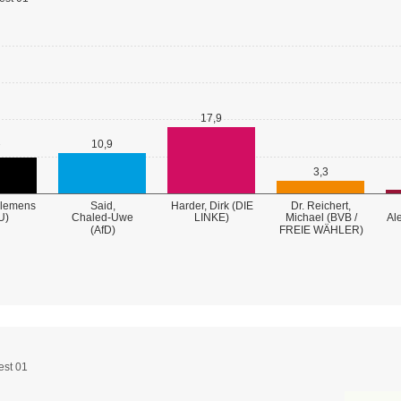
17,9
10,9
7
3,3
Clemens
Said,
Harder, Dirk (DIE
Dr. Reichert,
U)
Chaled-Uwe
LINKE)
Michael (BVB /
Al
FREIE WÄHLER)
(AfD)
est 01