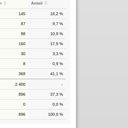
n
Anteil
145
16,2 %
87
9,7 %
98
10,9 %
160
17,9 %
30
3,3 %
8
0,9 %
368
41,1 %
2.400
-
896
37,3 %
0
0,0 %
896
100,0 %