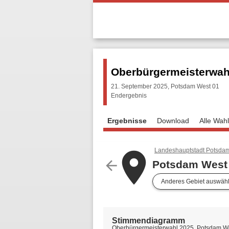
Oberbürgermeisterwah
21. September 2025, Potsdam West 01
Endergebnis
Ergebnisse
Download
Alle Wah
Landeshauptstadt Potsda
place
arrow_back
Potsdam West
Anderes Gebiet auswäh
Stimmendiagramm
Oberbürgermeisterwahl 2025, Potsdam W