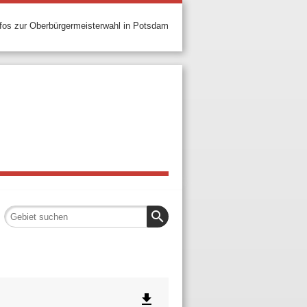
nfos zur Oberbürgermeisterwahl in Potsdam
search
file_download