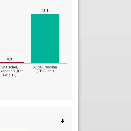
41,1
0,9
Wietschel,
Aubel, Noosha
exander D. (Die
(EB:Aubel)
PARTEI)
file_download