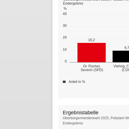
Endergebnis
%
40
30
20
16,2
9,
10
0
Dr. Fischer,
Viehrig, 
Severin (SPD)
(CD
Anteil in %
Ergebnistabelle
Ergebnistabelle
Oberbürgermeisterwahl 2025, Potsdam W
Endergebnis