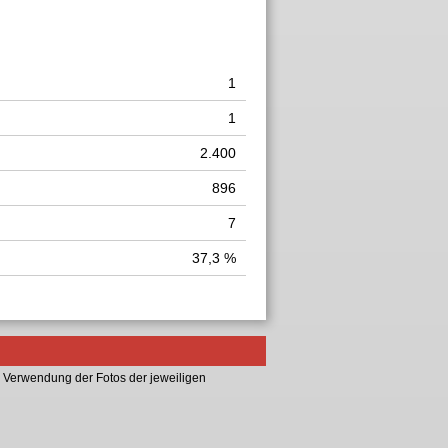
1
1
2.400
896
7
37,3 %
 Verwendung der Fotos der jeweiligen