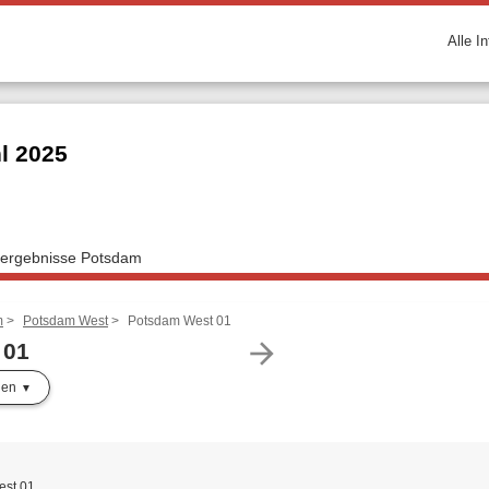
Alle I
l 2025
lergebnisse Potsdam
m
Potsdam West
Potsdam West 01
arrow_forward
 01
len
est 01