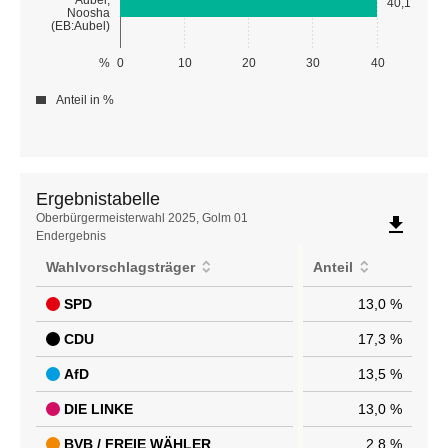
40,1
Noosha
(EB:Aubel)
%
0
10
20
30
40
Anteil in %
Ergebnistabelle
Ergebnistabelle
Oberbürgermeisterwahl 2025, Golm 01
file_download
Endergebnis
Wahlvorschlagsträger
Anteil
SPD
13,0 %
CDU
17,3 %
AfD
13,5 %
DIE LINKE
13,0 %
BVB / FREIE WÄHLER
2,8 %