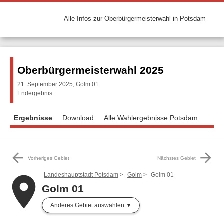
Alle Infos zur Oberbürgermeisterwahl in Potsdam
Oberbürgermeisterwahl 2025
21. September 2025, Golm 01
Endergebnis
Ergebnisse
Download
Alle Wahlergebnisse Potsdam
arrow_back
arrow_forward
Vorheriges Gebiet
Nächstes Gebiet
Landeshauptstadt Potsdam
Golm
Golm 01
place
Golm 01
Anderes Gebiet auswählen