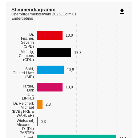
Stimmendiagramm
file_download
Oberbürgermeisterwahl 2025, Golm 01
Endergebnis
Dr.
13,0
Fischer,
Severin
(SPD)
Viehrig,
17,3
Clemens
(CDU)
Said,
13,5
Chaled-Uwe
(AfD)
Harder,
13,0
Dirk
(DIE
LINKE)
Dr. Reichert,
2,8
Michael
(BVB / FREIE
WÄHLER)
Wietschel,
0,3
Alexander
D. (Die
PARTEI)
Aubel,