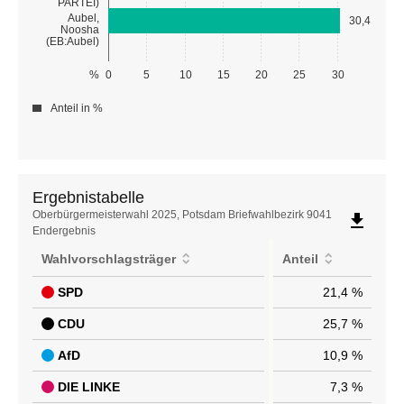
PARTEI)
Aubel,
30,4
Noosha
(EB:Aubel)
%
0
5
10
15
20
25
30
Anteil in %
Ergebnistabelle
Ergebnistabelle
Oberbürgermeisterwahl 2025, Potsdam Briefwahlbezirk 9041
file_download
Endergebnis
Wahlvorschlagsträger
Anteil
SPD
21,4 %
CDU
25,7 %
AfD
10,9 %
DIE LINKE
7,3 %