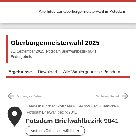
Alle Infos zur Oberbürgermeisterwahl in Potsdam
Oberbürgermeisterwahl 2025
21. September 2025, Potsdam Briefwahlbezirk 9041
Endergebnis
Ergebnisse
Download
Alle Wahlergebnisse Potsdam
arrow_back
arrow_forward
Vorheriges Gebiet
Nächstes Gebiet
Landeshauptstadt Potsdam
Sacrow, Groß Glienicke
place
Potsdam Briefwahlbezirk 9041
Potsdam Briefwahlbezirk 9041
Anderes Gebiet auswählen