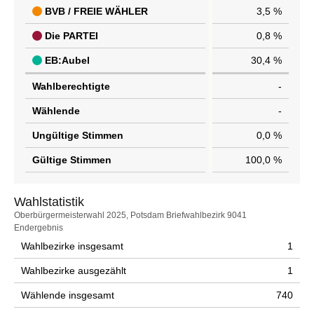
BVB / FREIE WÄHLER
3,5 %
Die PARTEI
0,8 %
EB:Aubel
30,4 %
Wahlberechtigte
-
Wählende
-
Ungültige Stimmen
0,0 %
Gültige Stimmen
100,0 %
Wahlstatistik
Wahlstatistik
Oberbürgermeisterwahl 2025, Potsdam Briefwahlbezirk 9041
Endergebnis
Wahlbezirke insgesamt
1
Wahlbezirke ausgezählt
1
Wählende insgesamt
740