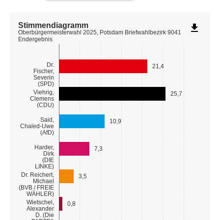
Stimmendiagramm
file_download
Oberbürgermeisterwahl 2025, Potsdam Briefwahlbezirk 9041
Endergebnis
Dr.
21,4
Fischer,
Severin
(SPD)
Viehrig,
25,7
Clemens
(CDU)
Said,
10,9
Chaled-Uwe
(AfD)
Harder,
7,3
Dirk
(DIE
LINKE)
Dr. Reichert,
3,5
Michael
(BVB / FREIE
WÄHLER)
Wietschel,
0,8
Alexander
D. (Die