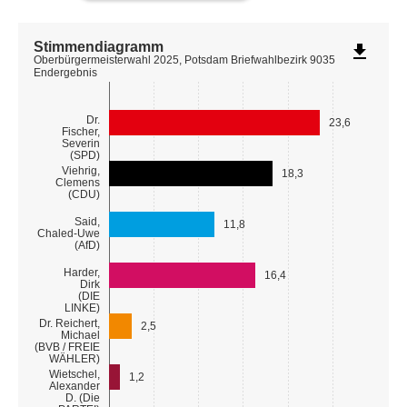
Stimmendiagramm
file_download
Oberbürgermeisterwahl 2025, Potsdam Briefwahlbezirk 9035
Endergebnis
Dr.
23,6
Fischer,
Severin
(SPD)
Viehrig,
18,3
Clemens
(CDU)
Said,
11,8
Chaled-Uwe
(AfD)
Harder,
16,4
Dirk
(DIE
LINKE)
Dr. Reichert,
2,5
Michael
(BVB / FREIE
WÄHLER)
Wietschel,
1,2
Alexander
D. (Die