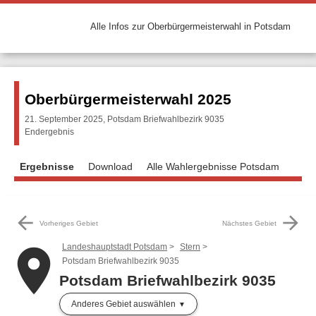
Alle Infos zur Oberbürgermeisterwahl in Potsdam
Oberbürgermeisterwahl 2025
21. September 2025, Potsdam Briefwahlbezirk 9035
Endergebnis
Ergebnisse
Download
Alle Wahlergebnisse Potsdam
arrow_back
arrow_forward
Vorheriges Gebiet
Nächstes Gebiet
Landeshauptstadt Potsdam
Stern
place
Potsdam Briefwahlbezirk 9035
Potsdam Briefwahlbezirk 9035
Anderes Gebiet auswählen