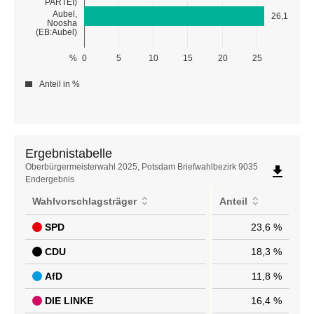
PARTEI)
Aubel,
26,1
Noosha
(EB:Aubel)
%
0
5
10
15
20
25
Anteil in %
Ergebnistabelle
Ergebnistabelle
Oberbürgermeisterwahl 2025, Potsdam Briefwahlbezirk 9035
file_download
Endergebnis
Wahlvorschlagsträger
Anteil
SPD
23,6 %
CDU
18,3 %
AfD
11,8 %
DIE LINKE
16,4 %