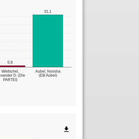
31,1
0,9
Wietschel,
Aubel, Noosha
exander D. (Die
(EB:Aubel)
PARTEI)
file_download