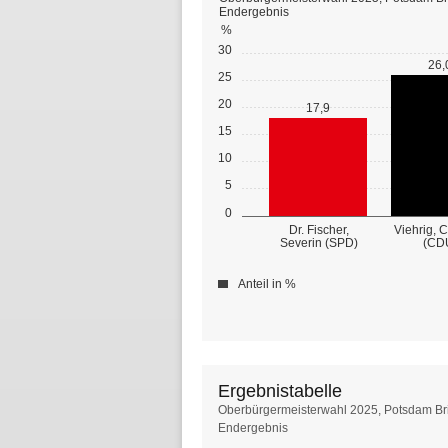
Endergebnis
%
30
26,
25
20
17,9
15
10
5
0
Dr. Fischer,
Viehrig, 
Severin (SPD)
(CD
Anteil in %
Ergebnistabelle
Ergebnistabelle
Oberbürgermeisterwahl 2025, Potsdam Br
Endergebnis