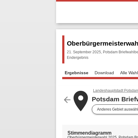
Oberbürgermeisterwah
21. September 2025, Potsdam Briefwahlbe
Endergebnis
Ergebnisse
Download
Alle Wah
Landeshauptstadt Potsda
place
arrow_back
Potsdam Brief
Anderes Gebiet auswäh
Stimmendiagramm
Oberbürgermeisterwahl 2025, Potsdam Br