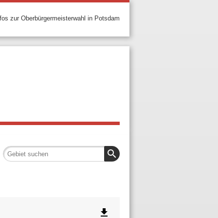
nfos zur Oberbürgermeisterwahl in Potsdam
search
file_download