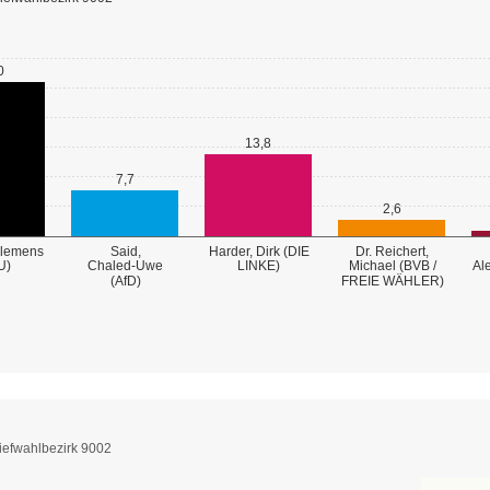
0
13,8
7,7
2,6
Clemens
Said,
Harder, Dirk (DIE
Dr. Reichert,
U)
Chaled-Uwe
LINKE)
Michael (BVB /
Al
FREIE WÄHLER)
(AfD)
iefwahlbezirk 9002