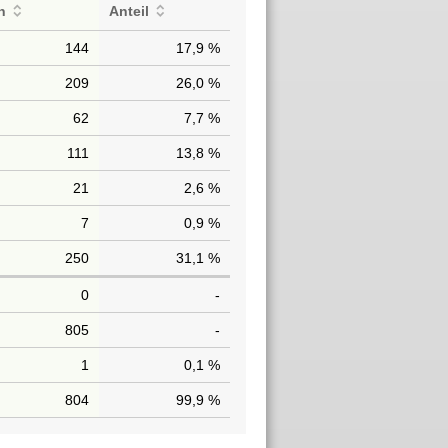
n
Anteil
144
17,9 %
209
26,0 %
62
7,7 %
111
13,8 %
21
2,6 %
7
0,9 %
250
31,1 %
0
-
805
-
1
0,1 %
804
99,9 %