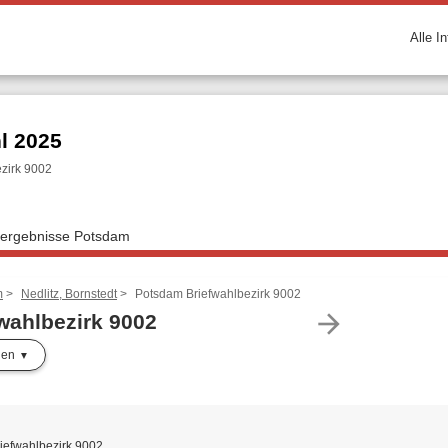
Alle I
l 2025
zirk 9002
lergebnisse Potsdam
m
Nedlitz, Bornstedt
Potsdam Briefwahlbezirk 9002
arrow_forward
wahlbezirk 9002
len
iefwahlbezirk 9002