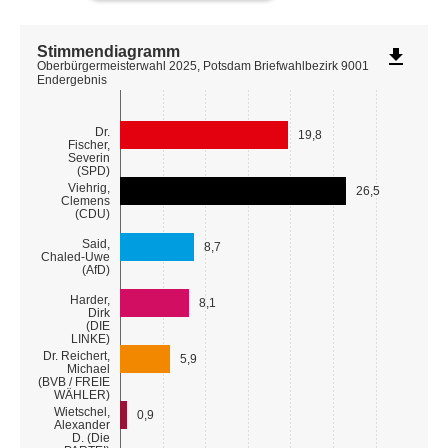
Stimmendiagramm
file_download
Oberbürgermeisterwahl 2025, Potsdam Briefwahlbezirk 9001
Endergebnis
Dr.
19,8
Fischer,
Severin
(SPD)
Viehrig,
26,5
Clemens
(CDU)
Said,
8,7
Chaled-Uwe
(AfD)
Harder,
8,1
Dirk
(DIE
LINKE)
Dr. Reichert,
5,9
Michael
(BVB / FREIE
WÄHLER)
Wietschel,
0,9
Alexander
D. (Die