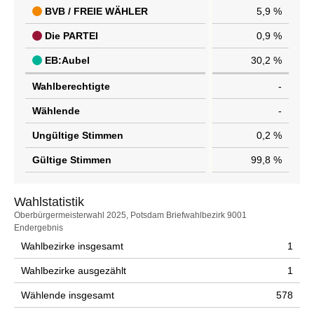
BVB / FREIE WÄHLER
5,9 %
Die PARTEI
0,9 %
EB:Aubel
30,2 %
Wahlberechtigte
-
Wählende
-
Ungültige Stimmen
0,2 %
Gültige Stimmen
99,8 %
Wahlstatistik
Wahlstatistik
Oberbürgermeisterwahl 2025, Potsdam Briefwahlbezirk 9001
Endergebnis
Wahlbezirke insgesamt
1
Wahlbezirke ausgezählt
1
Wählende insgesamt
578