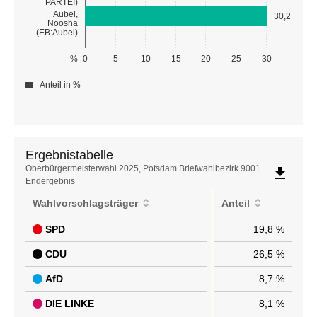
PARTEI)
Aubel,
30,2
Noosha
(EB:Aubel)
%
0
5
10
15
20
25
30
Anteil in %
Ergebnistabelle
Ergebnistabelle
Oberbürgermeisterwahl 2025, Potsdam Briefwahlbezirk 9001
file_download
Endergebnis
Wahlvorschlagsträger
Anteil
SPD
19,8 %
CDU
26,5 %
AfD
8,7 %
DIE LINKE
8,1 %