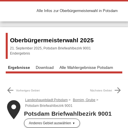
Alle Infos zur Oberbürgermeisterwahl in Potsdam
Oberbürgermeisterwahl 2025
21. September 2025, Potsdam Briefwahlbezirk 9001
Endergebnis
Ergebnisse
Download
Alle Wahlergebnisse Potsdam
arrow_back
arrow_forward
Vorheriges Gebiet
Nächstes Gebiet
Landeshauptstadt Potsdam
Bornim, Grube
place
Potsdam Briefwahlbezirk 9001
Potsdam Briefwahlbezirk 9001
Anderes Gebiet auswählen