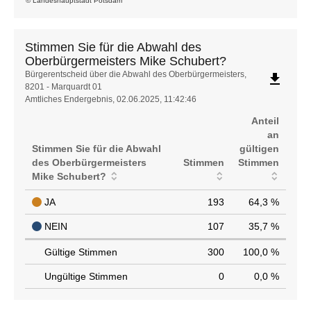
© Landeshauptstadt Potsdam
Stimmen Sie für die Abwahl des
Oberbürgermeisters Mike Schubert?
Stimmen
Bürgerentscheid über die Abwahl des Oberbürgermeisters,
file_download
8201 - Marquardt 01
Sie
Amtliches Endergebnis, 02.06.2025, 11:42:46
für
die
Anteil
Abwahl
an
des
Stimmen Sie für die Abwahl
gültigen
Oberbürgermeisters
des Oberbürgermeisters
Stimmen
Stimmen
Mike
Mike Schubert?
Schubert?
JA
193
64,3 %
NEIN
107
35,7 %
Gültige Stimmen
300
100,0 %
Ungültige Stimmen
0
0,0 %