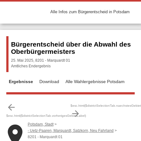
Alle Infos zum Bürgerentscheid in Potsdam
Bürgerentscheid über die Abwahl des
Oberbürgermeisters
25. Mai 2025, 8201 - Marquardt 01
Amtliches Endergebnis
Ergebnisse
Download
Alle Wahlergebnisse Potsdam
arrow_back
$esc.html($districtSelectionTab.naechstesGebie
arrow_forward
$esc.html($districtSelectionTab.vorherigesGebietLabel)
Potsdam, Stadt
place
- Uetz-Paaren, Marquardt, Satzkorn, Neu Fahrland
8201 - Marquardt 01