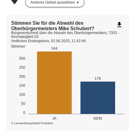
Anderes Gebiet auswählen
Stimmen Sie für die Abwahl des
file_download
Oberbürgermeisters Mike Schubert?
Bürgerentscheid über die Abwahl des Oberbürgermeisters, 7303 -
Kirchsteigfeld 03
Amtliches Endergebnis, 02.06.2025, 11:42:46
Stimmen
344
300
250
200
178
150
100
50
0
JA
NEIN
© Landeshauptstadt Potsdam