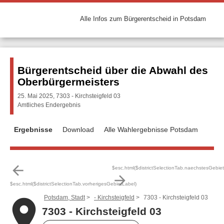
Alle Infos zum Bürgerentscheid in Potsdam
Bürgerentscheid über die Abwahl des
Oberbürgermeisters
25. Mai 2025, 7303 - Kirchsteigfeld 03
Amtliches Endergebnis
Ergebnisse
Download
Alle Wahlergebnisse Potsdam
arrow_back
$esc.html($districtSelectionTab.naechstesGebie
arrow_forward
$esc.html($districtSelectionTab.vorherigesGebietLabel)
Potsdam, Stadt
- Kirchsteigfeld
7303 - Kirchsteigfeld 03
place
7303 - Kirchsteigfeld 03