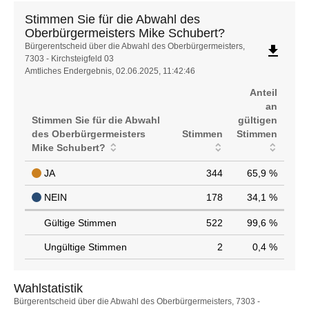
Stimmen Sie für die Abwahl des
Oberbürgermeisters Mike Schubert?
Stimmen
Bürgerentscheid über die Abwahl des Oberbürgermeisters,
file_download
7303 - Kirchsteigfeld 03
Sie
Amtliches Endergebnis, 02.06.2025, 11:42:46
für
die
Anteil
Abwahl
an
des
Stimmen Sie für die Abwahl
gültigen
Oberbürgermeisters
des Oberbürgermeisters
Stimmen
Stimmen
Mike
Mike Schubert?
Schubert?
JA
344
65,9 %
NEIN
178
34,1 %
Gültige Stimmen
522
99,6 %
Ungültige Stimmen
2
0,4 %
Wahlstatistik
Wahlstatistik
Bürgerentscheid über die Abwahl des Oberbürgermeisters, 7303 -