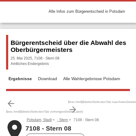
Alle Infos zum Bürgerentscheid in Potsdam
Bürgerentscheid über die Abwahl des
Oberbürgermeisters
25. Mai 2025, 7108 - Stern 08
Amtliches Endergebnis
Ergebnisse
Download
Alle Wahlergebnisse Potsdam
arrow_back
$esc.html($districtSelectionTab.naechstesGebie
arrow_forward
$esc.html($districtSelectionTab.vorherigesGebietLabel)
Potsdam, Stadt
- Stern
7108 - Stern 08
place
7108 - Stern 08