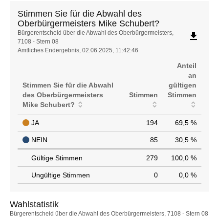
Stimmen Sie für die Abwahl des
Oberbürgermeisters Mike Schubert?
Stimmen
Bürgerentscheid über die Abwahl des Oberbürgermeisters,
file_download
7108 - Stern 08
Sie
Amtliches Endergebnis, 02.06.2025, 11:42:46
für
die
Anteil
Abwahl
an
des
Stimmen Sie für die Abwahl
gültigen
Oberbürgermeisters
des Oberbürgermeisters
Stimmen
Stimmen
Mike
Mike Schubert?
Schubert?
JA
194
69,5 %
NEIN
85
30,5 %
Gültige Stimmen
279
100,0 %
Ungültige Stimmen
0
0,0 %
Wahlstatistik
Wahlstatistik
Bürgerentscheid über die Abwahl des Oberbürgermeisters, 7108 - Stern 08