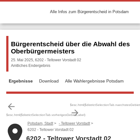
Alle Infos zum Bürgerentscheid in Potsdam
Bürgerentscheid über die Abwahl des
Oberbürgermeisters
25. Mai 2025, 6202 - Teltower Vorstadt 02
Amtliches Endergebnis
Ergebnisse
Download
Alle Wahlergebnisse Potsdam
arrow_back
$esc.html($districtSelectionTab.naechstesGebie
arrow_forward
$esc.html($districtSelectionTab.vorherigesGebietLabel)
Potsdam, Stadt
- Teltower Vorstadt
place
6202 - Teltower Vorstadt 02
6202 - Teltower Vorstadt 02