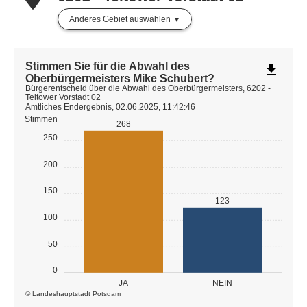
Anderes Gebiet auswählen
Stimmen Sie für die Abwahl des
file_download
Oberbürgermeisters Mike Schubert?
Bürgerentscheid über die Abwahl des Oberbürgermeisters, 6202 -
Teltower Vorstadt 02
Amtliches Endergebnis, 02.06.2025, 11:42:46
Stimmen
268
250
200
150
123
100
50
0
JA
NEIN
© Landeshauptstadt Potsdam