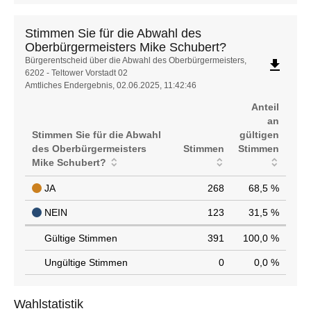
Stimmen Sie für die Abwahl des
Oberbürgermeisters Mike Schubert?
Stimmen
Bürgerentscheid über die Abwahl des Oberbürgermeisters,
file_download
6202 - Teltower Vorstadt 02
Sie
Amtliches Endergebnis, 02.06.2025, 11:42:46
für
die
Anteil
Abwahl
an
des
Stimmen Sie für die Abwahl
gültigen
Oberbürgermeisters
des Oberbürgermeisters
Stimmen
Stimmen
Mike
Mike Schubert?
Schubert?
JA
268
68,5 %
NEIN
123
31,5 %
Gültige Stimmen
391
100,0 %
Ungültige Stimmen
0
0,0 %
Wahlstatistik