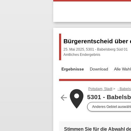
Bürgerentscheid über 
25. Mai 2025, 5301 - Babelsberg Süd 01
Amtliches Endergebnis
Ergebnisse
Download
Alle Wah
Potsdam, Stadt
- Babel
place
arrow_back
5301 - Babels
Anderes Gebiet auswäh
Stimmen Sie für die Abwahl d