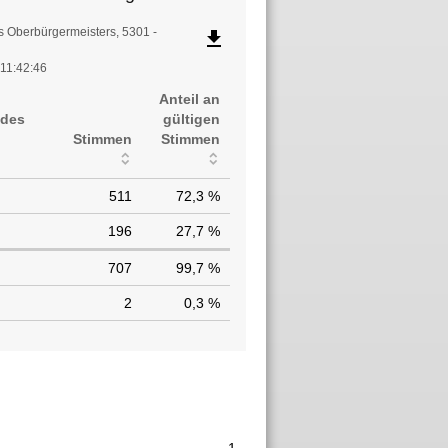
s Oberbürgermeisters, 5301 -
file_download
 11:42:46
Anteil an
 des
gültigen
Stimmen
Stimmen
511
72,3 %
196
27,7 %
707
99,7 %
2
0,3 %