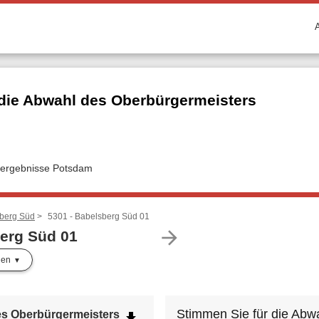
die Abwahl des Oberbürgermeisters
lergebnisse Potsdam
sberg Süd
5301 - Babelsberg Süd 01
arrow_forward
berg Süd 01
len
Stimmen Sie für die Abw
es Oberbürgermeisters
file_download