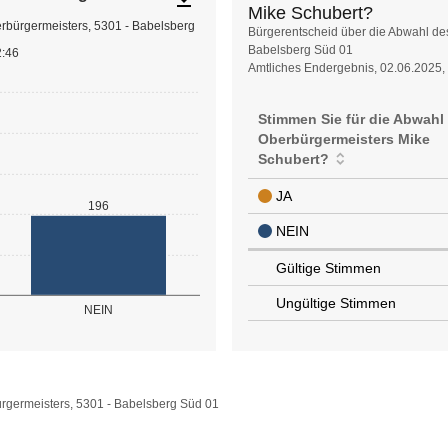
Mike Schubert?
rbürgermeisters, 5301 - Babelsberg
Stimmen
Bürgerentscheid über die Abwahl de
Babelsberg Süd 01
Sie
2:46
Amtliches Endergebnis, 02.06.2025,
für
die
Abwahl
Stimmen Sie für die Abwahl
des
Oberbürgermeisters Mike
Oberbürgermeisters
Schubert?
Mike
Schubert?
JA
196
NEIN
Gültige Stimmen
Ungültige Stimmen
NEIN
rgermeisters, 5301 - Babelsberg Süd 01