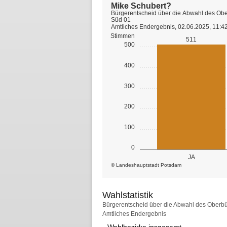
Mike Schubert?
Bürgerentscheid über die Abwahl des Obe
Süd 01
Amtliches Endergebnis, 02.06.2025, 11:4
Stimmen
511
500
400
300
200
100
0
JA
© Landeshauptstadt Potsdam
Wahlstatistik
Wahlstatistik
Bürgerentscheid über die Abwahl des Oberbü
Amtliches Endergebnis