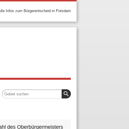
Alle Infos zum Bürgerentscheid in Potsdam
search
ahl des Oberbürgermeisters