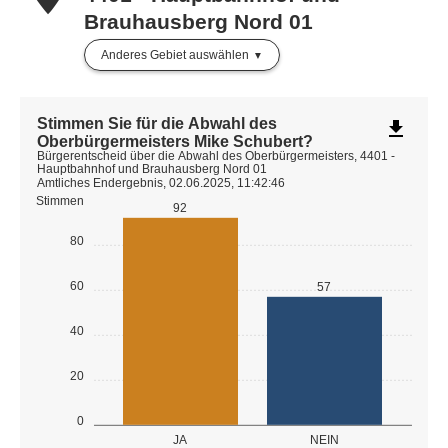
Brauhausberg Nord 01
Anderes Gebiet auswählen
Stimmen Sie für die Abwahl des
file_download
Oberbürgermeisters Mike Schubert?
Bürgerentscheid über die Abwahl des Oberbürgermeisters, 4401 -
Hauptbahnhof und Brauhausberg Nord 01
Amtliches Endergebnis, 02.06.2025, 11:42:46
Stimmen
92
80
60
57
40
20
0
JA
NEIN