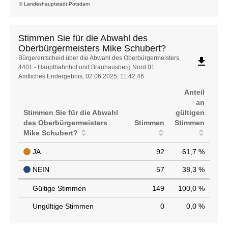
© Landeshauptstadt Potsdam
Stimmen Sie für die Abwahl des
Oberbürgermeisters Mike Schubert?
Stimmen
Bürgerentscheid über die Abwahl des Oberbürgermeisters,
file_download
4401 - Hauptbahnhof und Brauhausberg Nord 01
Sie
Amtliches Endergebnis, 02.06.2025, 11:42:46
für
die
Anteil
Abwahl
an
des
Stimmen Sie für die Abwahl
gültigen
Oberbürgermeisters
des Oberbürgermeisters
Stimmen
Stimmen
Mike
Mike Schubert?
Schubert?
JA
92
61,7 %
NEIN
57
38,3 %
Gültige Stimmen
149
100,0 %
Ungültige Stimmen
0
0,0 %