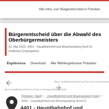
Alle Infos zum Bürgerentscheid in Potsdam
Bürgerentscheid über die Abwahl des
Oberbürgermeisters
25. Mai 2025, 4401 - Hauptbahnhof und Brauhausberg Nord 01
Amtliches Endergebnis
Ergebnisse
Download
Alle Wahlergebnisse Potsdam
arrow_back
$esc.html($districtSelectionTab.naechstesGebie
arrow_forward
$esc.html($districtSelectionTab.vorherigesGebietLabel)
Potsdam, Stadt
- Hauptbahnhof und Brauhausberg Nord
place
4401 - Hauptbahnhof und Brauhausberg Nord 01
4401 - Hauptbahnhof und