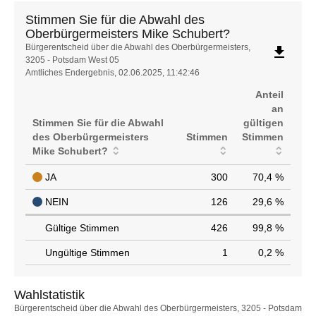
Stimmen Sie für die Abwahl des
Oberbürgermeisters Mike Schubert?
Stimmen
Bürgerentscheid über die Abwahl des Oberbürgermeisters,
file_download
3205 - Potsdam West 05
Sie
Amtliches Endergebnis, 02.06.2025, 11:42:46
für
die
Anteil
Abwahl
an
des
Stimmen Sie für die Abwahl
gültigen
Oberbürgermeisters
des Oberbürgermeisters
Stimmen
Stimmen
Mike
Mike Schubert?
Schubert?
JA
300
70,4 %
NEIN
126
29,6 %
Gültige Stimmen
426
99,8 %
Ungültige Stimmen
1
0,2 %
Wahlstatistik
Wahlstatistik
Bürgerentscheid über die Abwahl des Oberbürgermeisters, 3205 - Potsdam