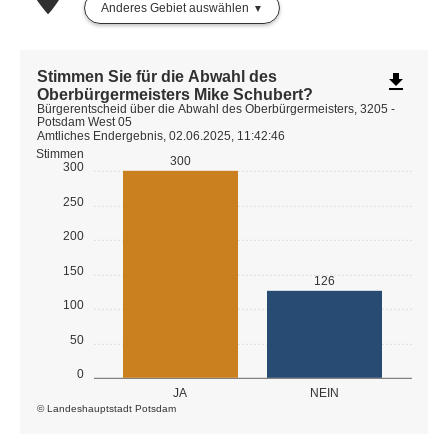
Anderes Gebiet auswählen
Stimmen Sie für die Abwahl des
file_download
Oberbürgermeisters Mike Schubert?
Bürgerentscheid über die Abwahl des Oberbürgermeisters, 3205 -
Potsdam West 05
Amtliches Endergebnis, 02.06.2025, 11:42:46
Stimmen
300
300
250
200
150
126
100
50
0
JA
NEIN
© Landeshauptstadt Potsdam