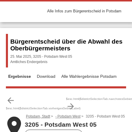
Alle Infos zum Bürgerentscheid in Potsdam
Bürgerentscheid über die Abwahl des
Oberbürgermeisters
25. Mai 2025, 3205 - Potsdam West 05
Amtliches Endergebnis
Ergebnisse
Download
Alle Wahlergebnisse Potsdam
arrow_back
$esc.html($districtSelectionTab.naechstesGebie
arrow_forward
$esc.html($districtSelectionTab.vorherigesGebietLabel)
Potsdam, Stadt
- Potsdam West
3205 - Potsdam West 05
place
3205 - Potsdam West 05