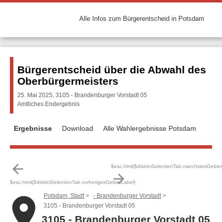
Alle Infos zum Bürgerentscheid in Potsdam
Bürgerentscheid über die Abwahl des
Oberbürgermeisters
25. Mai 2025, 3105 - Brandenburger Vorstadt 05
Amtliches Endergebnis
Ergebnisse
Download
Alle Wahlergebnisse Potsdam
arrow_back
$esc.html($districtSelectionTab.naechstesGebie
arrow_forward
$esc.html($districtSelectionTab.vorherigesGebietLabel)
Potsdam, Stadt
- Brandenburger Vorstadt
place
3105 - Brandenburger Vorstadt 05
3105 - Brandenburger Vorstadt 05