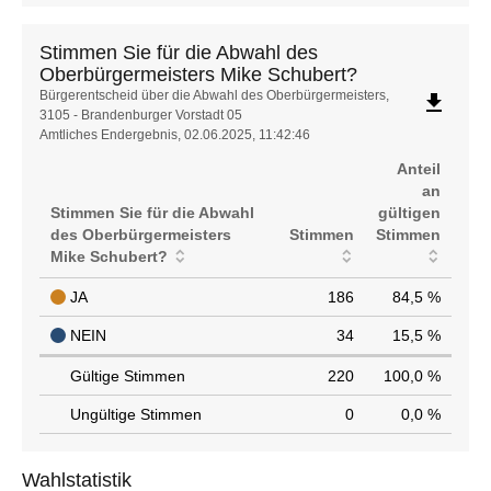
Stimmen Sie für die Abwahl des
Oberbürgermeisters Mike Schubert?
Stimmen
Bürgerentscheid über die Abwahl des Oberbürgermeisters,
file_download
3105 - Brandenburger Vorstadt 05
Sie
Amtliches Endergebnis, 02.06.2025, 11:42:46
für
die
Anteil
Abwahl
an
des
Stimmen Sie für die Abwahl
gültigen
Oberbürgermeisters
des Oberbürgermeisters
Stimmen
Stimmen
Mike
Mike Schubert?
Schubert?
JA
186
84,5 %
NEIN
34
15,5 %
Gültige Stimmen
220
100,0 %
Ungültige Stimmen
0
0,0 %
Wahlstatistik