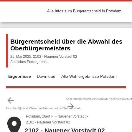
Alle Infos zum Bürgerentscheid in Potsdam
Bürgerentscheid über die Abwahl des
Oberbürgermeisters
25. Mai 2025, 2102 - Nauener Vorstadt 02
Amtliches Endergebnis
Ergebnisse
Download
Alle Wahlergebnisse Potsdam
arrow_back
$esc.html($districtSelectionTab.naechstesGebie
arrow_forward
$esc.html($districtSelectionTab.vorherigesGebietLabel)
Potsdam, Stadt
- Nauener Vorstadt
place
2102 - Nauener Vorstadt 02
2102 - Nauener Vorstadt 02