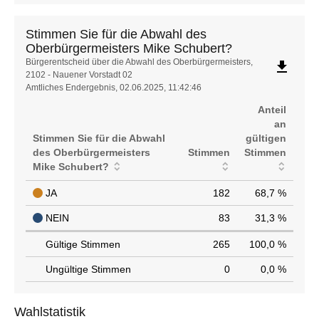
Stimmen Sie für die Abwahl des
Oberbürgermeisters Mike Schubert?
Stimmen
Bürgerentscheid über die Abwahl des Oberbürgermeisters,
file_download
2102 - Nauener Vorstadt 02
Sie
Amtliches Endergebnis, 02.06.2025, 11:42:46
für
die
Anteil
Abwahl
an
des
Stimmen Sie für die Abwahl
gültigen
Oberbürgermeisters
des Oberbürgermeisters
Stimmen
Stimmen
Mike
Mike Schubert?
Schubert?
JA
182
68,7 %
NEIN
83
31,3 %
Gültige Stimmen
265
100,0 %
Ungültige Stimmen
0
0,0 %
Wahlstatistik