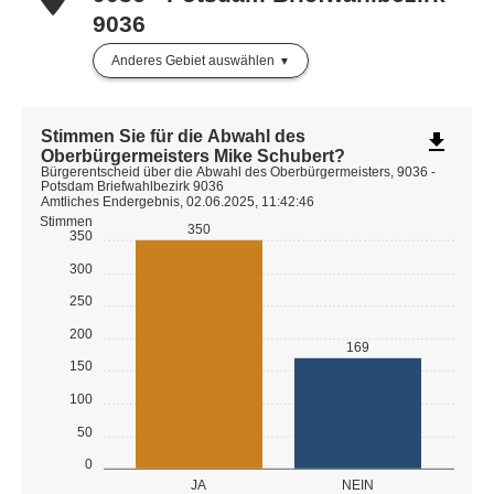
9036
Anderes Gebiet auswählen
Stimmen Sie für die Abwahl des
file_download
Oberbürgermeisters Mike Schubert?
Bürgerentscheid über die Abwahl des Oberbürgermeisters, 9036 -
Potsdam Briefwahlbezirk 9036
Amtliches Endergebnis, 02.06.2025, 11:42:46
Stimmen
350
350
300
250
200
169
150
100
50
0
JA
NEIN