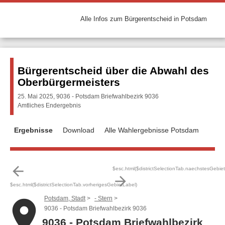
Alle Infos zum Bürgerentscheid in Potsdam
Bürgerentscheid über die Abwahl des
Oberbürgermeisters
25. Mai 2025, 9036 - Potsdam Briefwahlbezirk 9036
Amtliches Endergebnis
Ergebnisse
Download
Alle Wahlergebnisse Potsdam
arrow_back
$esc.html($districtSelectionTab.naechstesGebie
arrow_forward
$esc.html($districtSelectionTab.vorherigesGebietLabel)
Potsdam, Stadt
- Stern
place
9036 - Potsdam Briefwahlbezirk 9036
9036 - Potsdam Briefwahlbezirk