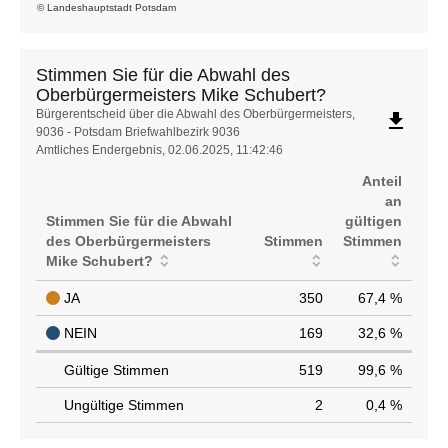
© Landeshauptstadt Potsdam
Stimmen Sie für die Abwahl des
Oberbürgermeisters Mike Schubert?
Stimmen
Bürgerentscheid über die Abwahl des Oberbürgermeisters,
file_download
9036 - Potsdam Briefwahlbezirk 9036
Sie
Amtliches Endergebnis, 02.06.2025, 11:42:46
für
die
Anteil
Abwahl
an
des
Stimmen Sie für die Abwahl
gültigen
Oberbürgermeisters
des Oberbürgermeisters
Stimmen
Stimmen
Mike
Mike Schubert?
Schubert?
JA
350
67,4 %
NEIN
169
32,6 %
Gültige Stimmen
519
99,6 %
Ungültige Stimmen
2
0,4 %